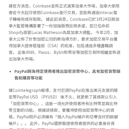
據官方消息，Coinbase宣佈正式進軍加拿大市場，加拿大使用
者從今天起可使用Coinbase進行交易，並能夠通過Interac電
子轉帳完成存取款。 據此前消息，Coinbase已於3月24日與加
拿大監管機構簽署了一份加強版預註冊承諾，並已任命前
Shopify高管Lucas Matheson為其加拿大總監。 今年2月，加
拿大公佈了針對加密公司的新指導方針，要求加密交易平台獲
得加拿大證券管理局（CSA）的批准，包括通過多種盡職調
查。 此後dYdX、Paxos、Bybit和幣安等加密交易所相繼宣佈退
出加拿大市場。
PayPal將為特定使用者推出加密貨幣中心，具有加密貨幣銷
售和購買等功能
據Cointelegraph報導，支付巨頭PayPal在推出美元支援的穩
定幣PayPal USD （PYUSD） 後不久，就更新了其條款以引入
「加密貨幣中心」，這是一項允許使用者持有比特幣並與比特
幣互動的功能。 根據該條款，要獲得使用加密貨幣中心的資
格，PayPal用戶必須擁有「個人PayPal帳戶和信譽良好的餘額
帳戶」。。 此外，PayPal還將驗證使用者提供的必要身份資