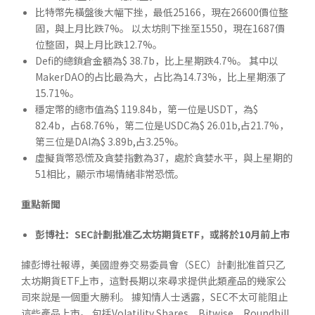
比特幣先橫盤後大幅下挫，最低25166，現在26600價位整
固，與上月比跌7%。 以太坊則下挫至1550，現在1687價
位整固，與上月比跌12.7%。
Defi的總鎖倉金額為$ 38.7b，比上星期跌4.7%。 其中以
MakerDAO的占比最為大，占比為14.73%，比上星期漲了
15.71%。
穩定幣的總市值為$ 119.84b，第一位是USDT，為$
82.4b，占68.76%，第二位是USDC為$ 26.01b,占21.7%，
第三位是DAI為$ 3.89b,占3.25%。
虛擬貨幣恐慌及貪婪指數為37，處於貪婪水平，與上星期的
51相比，顯示市場情緒非常恐慌。
重點新聞
彭博社：SEC計劃批准乙太坊期貨ETF，或將於10月前上市
據彭博社報導，美國證券交易委員會（SEC）計劃批准首只乙
太坊期貨ETF上市，這對長期以來尋求提供此類產品的幾家公
司來說是一個重大勝利。 據知情人士透露，SEC不太可能阻止
這些產品上市。 包括Volatility Shares、Bitwise、Roundhill