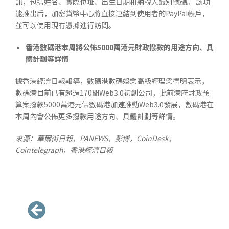
訊，包括姓名、實際位址、出生日期和納稅人識別號碼。 該功
能推出后，加密貨幣中心將直接連結到使用者的PayPal帳戶，
並可以使用現有憑據進行訪問。
香港數碼港本周將公佈5000萬港元財政撥款的用途方向、具
體計劃等詳情
據香港經濟日報報導，數碼港數碼娛樂高級經理梁德明表示，
數碼港目前已有超過170間Web3.0初創公司，此前港府財政預
算案撥款5000萬港元供數碼港加速推動Web3.0發展，數碼港在
本周內會公佈更多撥款用途方向、具體計劃等詳情。
來源：華爾街日報，PANEWS，彭博，CoinDesk，
Cointelegraph，香港經濟日報