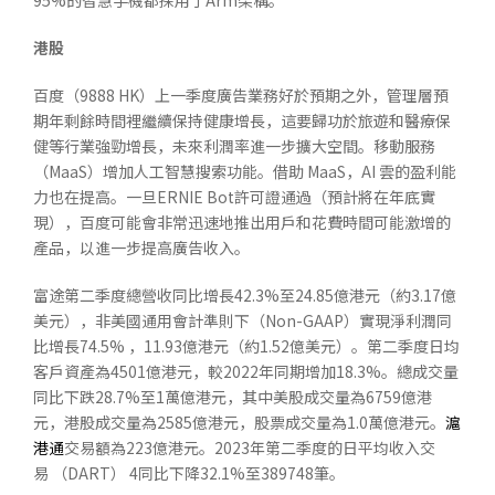
95%的智慧手機都採用了Arm架構。
港股
百度（9888 HK）上一季度廣告業務好於預期之外，管理層預
期年剩餘時間裡繼續保持健康增長，這要歸功於旅遊和醫療保
健等行業強勁增長，未來利潤率進一步擴大空間。移動服務
（MaaS）增加人工智慧搜索功能。借助 MaaS，AI 雲的盈利能
力也在提高。一旦ERNIE Bot許可證通過（預計將在年底實
現），百度可能會非常迅速地推出用戶和花費時間可能激增的
產品，以進一步提高廣告收入。
富途第二季度總營收同比增長42.3%至24.85億港元（約3.17億
美元），非美國通用會計準則下（Non-GAAP）實現淨利潤同
比增長74.5% ，11.93億港元（約1.52億美元）。第二季度日均
客戶資產為4501億港元，較2022年同期增加18.3%。總成交量
同比下跌28.7%至1萬億港元，其中美股成交量為6759億港
元，港股成交量為2585億港元，股票成交量為1.0萬億港元。
滬
港通
交易額為223億港元。2023年第二季度的日平均收入交
易 （DART） 4同比下降32.1%至389748筆。