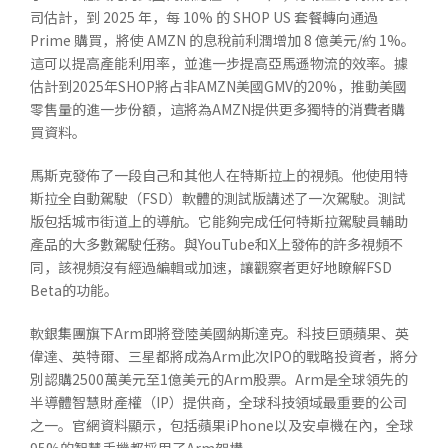
司估計，到 2025 年，每 10% 的 SHOP US 套餐轉向通過
Prime 購買，將使 AMZN 的息稅前利潤增加 8 億美元/約 1%。
這可以提高產能利用率，並進一步提高亞馬遜物流的效率。據
估計到2025年SHOP將占非AMZN美國GMV的20%，推動美國
零售量的進一步份額，這將為AMZN提供更多獨特的消費者購
買資料。
馬斯克發佈了一段自己和其他人在特斯拉上的視頻。他使用特
斯拉全自動駕駛（FSD）軟體的測試版講述了一次駕駛。測試
版包括城市街道上的導航。它能夠完成任何特斯拉駕駛員輔助
產品的大多數駕駛任務。與YouTube和X上發佈的許多視頻不
同，該視頻沒有經過編輯或加速，讓觀察者更好地瞭解FSD
Beta的功能。
軟銀集團旗下Arm即將登陸美國納斯達克。科技巨頭蘋果、英
偉達、英特爾、三星都將成為Arm此次IPO的戰略投資者，將分
別認購2500萬美元至1億美元的Arm股票。Arm是全球領先的
半導體智慧財產權（IP）提供商，全球科技領域最重要的公司
之一。官網資料顯示，包括蘋果iPhone以及安卓機在內，全球