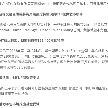
VanEck並沒有像貝萊德iShares一樣用現金作為種子基金，而是建議
rading等交易巨頭或將為貝萊德比特幣現貨ETF提供做市服務
監管機構批准貝萊德的比特幣現貨ETF，一些全球最大的做市公司可能會為
nancial、Jump Trading和Hudson River Trading已與貝萊德就做
6067枚比特幣，目前共持有158,400枚比特幣
gy今日公佈了2023年第三季度財報。 報告顯示，MicroStrategy第三季度
為2100萬美元，同比增長28%。 第三季度運營虧損為2520萬美元，凈虧損
1.67億美元的價格再買入6,067枚比特幣，即每枚比特幣27,531美元。 截至20
即每枚比特幣29,586美元。
營運法例，制訂相關監管安排
長許正宇表示，香港擬修訂虛擬資產場外交易所營運法例，制訂相關監管安
虛擬資產平台的行為。
向香港零售市場推出基金代幣