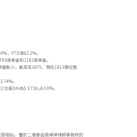
，YTD漲62.2%。
93億美金和2182億美金。
波幅較小，最高至1875，現在1813價位整
1.74%。
位是DAI為$ 3.73b,占3.0%。
與貝萊德相似。 鑒於二者都由高偉紳律師事務所的