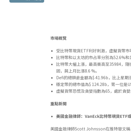
市場概覽
受比特幣現貨ETF利好刺激，虛擬貨幣市場這
比特幣和以太坊的市占率分別為52.6%和1
比特幣大幅上漲，最高衝高至35984，隨後
固，與上月比漲8.6 %。
Defi的總鎖倉金額為$ 41.96b，比上星
穩定幣的總市值為$ 124.28b，第一位是USDT
虛擬貨幣恐慌及貪婪指數為65，處於貪婪
重點新聞
美國金融律師：VanEck比特幣現貨ET
美國金融律師Scott Johnsson在推