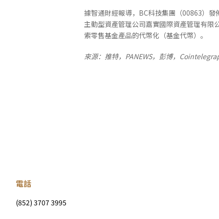
據智通財經報導，BC科技集團（00863）發佈公告
主動型資產管理公司嘉實國際資產管理有限
索零售基金產品的代幣化（基金代幣）。
來源：推特，PANEWS，彭博，Cointelegr
電話
(852) 3707 3995