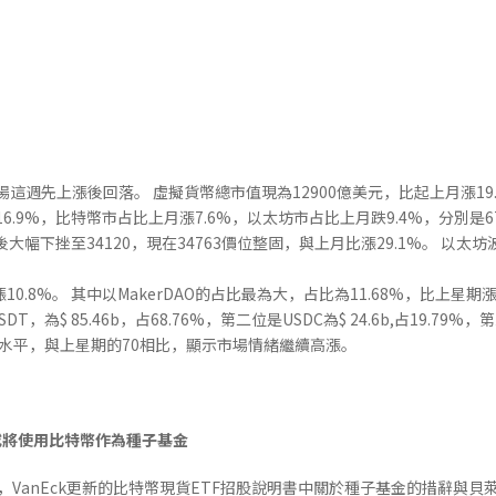
週先上漲後回落。 虛擬貨幣總市值現為12900億美元，比起上月漲19.4%
6.9%，比特幣市占比上月漲7.6%，以太坊市占比上月跌9.4%，分別是67
大幅下挫至34120，現在34763價位整固，與上月比漲29.1%。 以太坊
期漲10.8%。 其中以MakerDAO的占比最為大，占比為11.68%，比上星期漲
，為$ 85.46b，占68.76%，第二位是USDC為$ 24.6b,占19.79%，第三
水平，與上星期的70相比，顯示市場情緒繼續高漲。
F或將使用比特幣作為種子基金
特發文稱，VanEck更新的比特幣現貨ETF招股說明書中關於種子基金的措辭