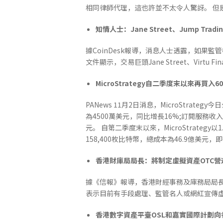
相同律師代理，這也許並不太令人驚訝。 但是
知情人士：Jane Street、Jump T
據CoinDesk報導，消息人士透露，如果
文件顯示，交易巨頭Jane Street、Virtu Fi
MicroStrategy自二季度末以來再買入
PANews 11月2日消息，MicroStrate
為4500萬美元，同比增長16%;訂閱服務收入
元。 自第二季度末以來，MicroStrategy以
158,400枚比特幣，總成本為46.9億美元，
香港財庫局局長：將制定虛擬資產OTC
據《信報》報導，香港財經事務及庫務局局
表示目前有手段處理、監管名人或網紅宣傳
香港數字資產平臺OSL和嘉實國際計劃