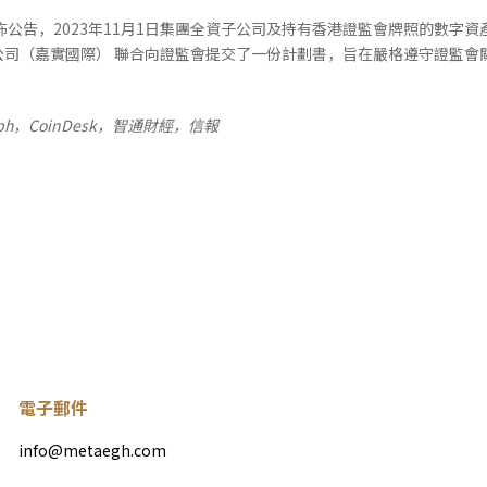
，2023年11月1日集團全資子公司及持有香港證監會牌照的數字資產交易平臺OSL D
公司（嘉實國際） 聯合向證監會提交了一份計劃書，旨在嚴格遵守證監會
aph，CoinDesk，智通財經，信報
電子郵件
info@metaegh.com