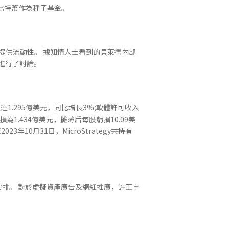
用比特幣作為種子基金。
其提供流動性。 據知情人士看到的貝萊德內部
市角色進行了討論。
總收入達1.295億美元，同比增長3%;軟體許可收入
為1.434億美元，攤薄后每股虧損10.09美
23年10月31日，MicroStrategy共持有
排。 對於虛擬資產廣告及網紅推廣，許正宇