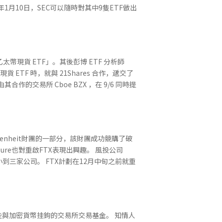
4年1月10日，SEC可以隨時對其中9隻ETF做出
「乙太幣現貨 ETF」。其後彭博 ETF 分析師
現貨 ETF 時，就與 21Shares 合作，遞交了
其合作的交易所 Cboe BZX ，在 9/6 同時提
ahrenheit財團的一部分，該財團成功競購了破
Figure也對重啟FTX表現出興趣。 風投公司
標者已縮小到三家公司。 FTX計劃在12月中旬之前就重
。
與加密貨幣挂鉤的交易所交易基金。 知情人