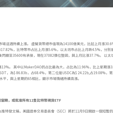
這週持續上漲。 虛擬貨幣總市值現為14100億美元，比起上月漲30.6%，
17.82%，比特幣市占比上月漲5.6%，以太坊市占比上月跌4.5%，分別是
閃崩至35600有承接，現在37082價位整固，與上月比漲37.7%。 以
期漲13%。 其中以MakerDAO的占比最為大，占比為11.96%，比上星期漲3
，為$ 86.83b，占68.4%，第二位是USDC為$ 24.22b,占19.08%，第三
水平，與上星期的65相比，顯示市場情緒持續高漲。
視窗期，或批准所有12隻比特幣現貨ETF
 Balchunas推特發文稱，美國證券交易委員會（SEC）將於11月9日開啟一