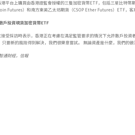
上購買由香港證監會授權的三隻加密貨幣ETF，包括三星比特幣期貨活躍基金（S
coin Futures）和南方東英乙太坊期貨（CSOP Ether Futures）
散戶投資現貨加密貨幣ETF
接受採訪時表示，香港正在考慮在滿足監管要求的情況下允許散戶投資者投
 只要新的風險得到解決，我們很樂意嘗試。 無論資產是什麼，我們的做
k，智通財經，信報