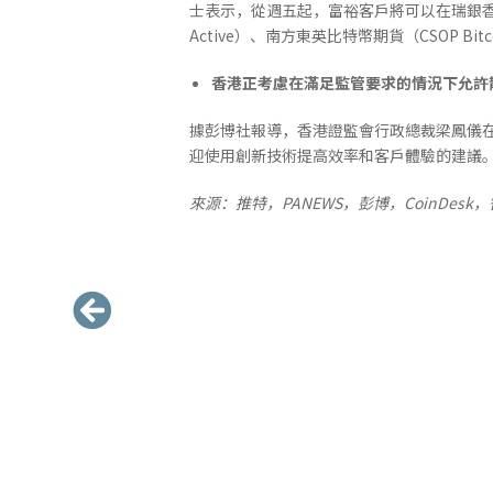
士表示，從週五起，富裕客戶將可以在瑞銀香港平台
Active）、南方東英比特幣期貨（CSOP Bit
香港正考慮在滿足監管要求的情況下允許
據彭博社報導，香港證監會行政總裁梁鳳儀在
迎使用創新技術提高效率和客戶體驗的建議。
來源：推特，PANEWS，彭博，CoinDes