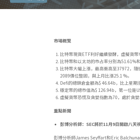
市場概覽
比特幣現貨ETF利好繼續發酵，虛擬貨幣市場
比特幣和以太坊的市占率分別為51.61%和
比特幣大幅上漲，最高衝高至37972，隨後
2089價位整固，與上月比漲25.1 %。
Defi的總鎖倉金額為$ 46.64b，比上星
穩定幣的總市值為$ 126.94b，第一位是USDT
虛擬貨幣恐慌及貪婪指數為70，處於貪婪
重點新聞
彭博分析師：SEC將於11月9日開啟八天
彭博分析師James Seyffart和Eric