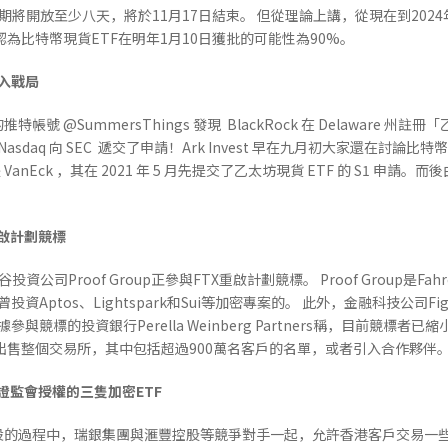
該視窗期將開放至少八天，將於11月17日結束。 但從理論上講，從現在到202
為比特幣現貨ETF在明年1月10日獲批的可能性為90%。
加入戰局
@SummersThings 發現 BlackRock 在 Delaware 州註冊
 Nasdaq 向 SEC 遞交了申請！Ark Invest 早在九月初大家還在討論比特幣
Eck ，其在 2021 年 5 月先提交了乙太坊現貨 ETF 的 S1 申請。而後由
重啟計劃競標
資公司Proof Group正參與FTX重啟計劃競標。 Proof Group是F
up還曾投資Aptos、Lightspark和Sui等加密專案的。 此外，金融科技公司
約。 據參與競標的投資銀行Perella Weinberg Partners稱，目前競
出售整個交易所，其中包括超過900萬名客戶的名單，或者引入合作夥伴
證監會授權的三隻加密ETF
設的過程中，瑞銀集團與滙豐控股等競爭對手一起，允許香港客戶交易一些