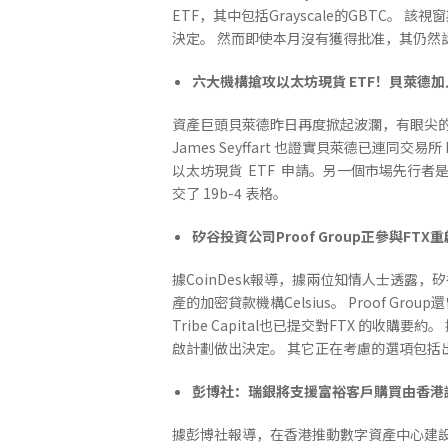
ETF，其中包括Grayscale的GBTC。 
決定。 然而即使本月沒有獲得批准，其仍然認
六大機構搶攻以太坊現貨 ETF！貝萊德
資產巨頭貝萊德昨日再度掀起波瀾，有眼尖的推特帳號 
James Seyffart 也證實貝萊德已連同交易所
以太坊現貨 ETF 申請。另一個市場先行者是 Van
交了 19b-4 表格。
矽谷投資公司Proof Group正參與FTX
據CoinDesk報導，據兩位知情人士透露，矽谷投
產的加密貸款機構Celsius。 Proof Gro
Tribe Capital也已提交對FTX 的收購要
啟計劃做出決定。 其它正在考慮的選項包括
彭博社：瑞銀將支援富裕客戶購買由香港
據彭博社報導，在香港推動數字資產中心建