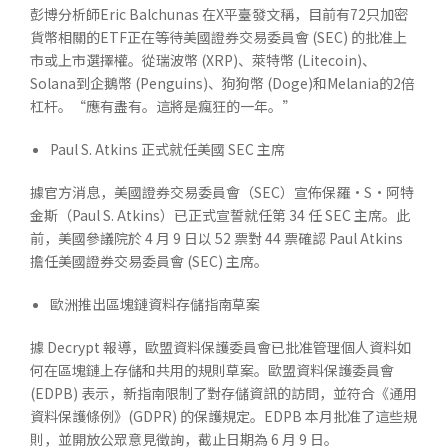
彭博分析師Eric Balchunas 在X平臺發文稱，目前有72只加密
貨幣相關的ETF正在等待美國證券交易委員會 (SEC) 的批准上
市或上市選擇權。從瑞波幣 (XRP)、萊特幣 (Litecoin)、
Solana到企鵝幣 (Penguins)、狗狗幣 (Doge)和Melania的2倍
杠杆。“應有盡有。這將是瘋狂的一年。”
Paul S. Atkins 正式就任美國 SEC 主席
據官方消息，美國證券交易委員會（SEC）宣佈保羅·S·阿特
金斯（Paul S. Atkins）已正式宣誓就任第 34 任 SEC 主席。此
前，美國參議院於 4 月 9 日以 52 票對 44 票確認 Paul Atkins
擔任美國證券交易委員會 (SEC) 主席。
歐洲推出區塊鏈資料存儲指南草案
據 Decrypt 報導，歐盟資料保護委員會已批准管理個人資料如
何在區塊鏈上存儲和共用的規則草案。歐盟資料保護委員會
(EDPB) 表示，新指南限制了對存儲資訊的訪問，並符合《通用
資料保護條例》(GDPR) 的保護規定。EDPB 本月批准了這些規
則，並開放公眾意見徵詢，截止日期為 6 月 9 日。