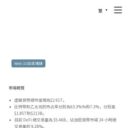
繁
2025年4月21日至4月25日
Web 3.0及區塊鏈
市場概覽
虛擬貨幣總市值現為$2.91T。
比特幣和乙太坊的市占率分別為63.3%%和7.3%，分別是
$1.85T和$213B。
目前 DeFi 總交易量為 $5.46B，佔加密貨幣市場 24 小時總
交易量的 9.28%。