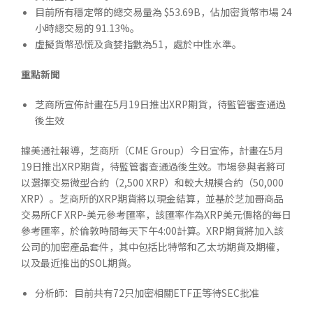
目前所有穩定幣的總交易量為 $53.69B，佔加密貨幣市場 24
小時總交易的 91.13%。
虛擬貨幣恐慌及貪婪指數為51，處於中性水準。
重點新聞
芝商所宣佈計畫在5月19日推出XRP期貨，待監管審查通過
後生效
據美通社報導，芝商所（CME Group）今日宣佈，計畫在5月
19日推出XRP期貨，待監管審查通過後生效。市場參與者將可
以選擇交易微型合約（2,500 XRP）和較大規模合約（50,000
XRP）。芝商所的XRP期貨將以現金結算，並基於芝加哥商品
交易所CF XRP-美元參考匯率，該匯率作為XRP美元價格的每日
參考匯率，於倫敦時間每天下午4:00計算。XRP期貨將加入該
公司的加密產品套件，其中包括比特幣和乙太坊期貨及期權，
以及最近推出的SOL期貨。
分析師：目前共有72只加密相關ETF正等待SEC批准