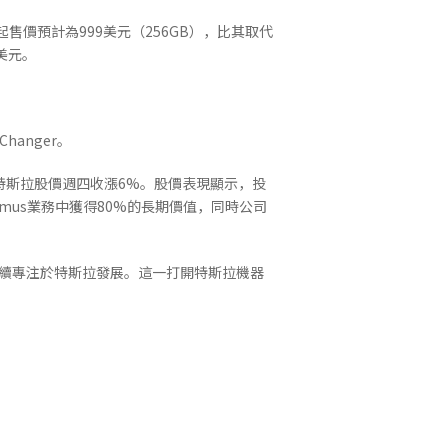
Air起售價預計為999美元（256GB），比其取代
9美元。
hanger。
了特斯拉股價週四收漲6%。股價表現顯示，投
mus業務中獲得80%的長期價值，同時公司
續專注於特斯拉發展。這一打開特斯拉機器