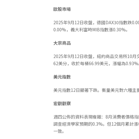
歐股市場
2025年9月12日收盤，德國DAX30指數跌0.
0.00%，義大利富時MIB指數漲0.30%。
大
宗商
品
2025年9月12日收盤，紐約商品交易所10
62美分，收於每桶66.99美元，漲幅為0.93
美元指數
美元指數12日顯著下跌。衡量美元對六種主要貨
宏觀觀察
週四公佈的資料表現複雜：8月消費者價格指數
調查經濟學家預期的0.3%。但12個月累計漲
一致。