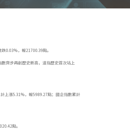
0.03%，報21700.39點。
指數齊步再創歷史新高，道指歷史首次站上
上漲5.31%，報5989.27點；國企指數累計
20.42點。