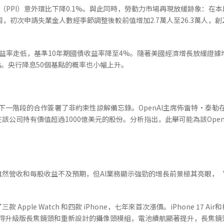
（PPI）意外環比下降0.1%。與此同時，勞動力市場再現放緩跡象：在
，初次申請失業金人數經季節調整後較前值增加2.7萬人至26.3萬人，創
益率走低，基準10年期國債收益率降至4%。隨著美國經濟增長放緩證據增多，
點。央行降息50個基點的概率也小幅上升。
就下一階段的合作簽署了非約束性諒解備忘錄。OpenAI主席佈雷特·泰勒在
該公司持有價值超過1000億美元的股份。分析指出，此舉可能為該Ope
然營收和每股收益不及預期，但AI業務顯示強勁的增長前景極其亮眼，“剩
ple Watch 和四款 iPhone，七年來首次漲價。iPhone 17 A
ro系列將獲得升級版長焦鏡頭和重新設計的攝像頭模組，電池續航顯著提升，長焦鏡