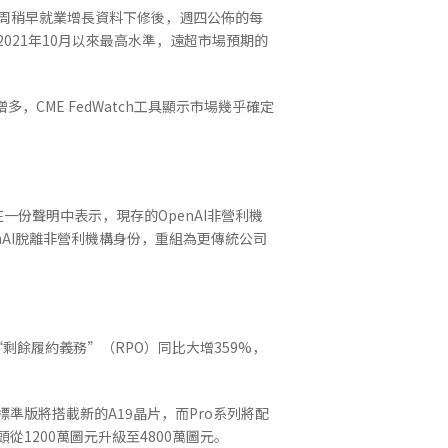
本周稍早就業增長資料下修後，週四公佈的每
2021年10月以來最高水準，遠超市場預期的
CME FedWatch工具顯示市場幾乎確定
一份聲明中表示，現存的OpenAI非營利機
nAI脫離非營利機構身份，重組為更傳統公司
餘履約義務”（RPO）同比大增359%，
ir和標準版將搭載新的A19晶片，而Pro系列將配
頭從1200萬圖元升級至4800萬圖元。