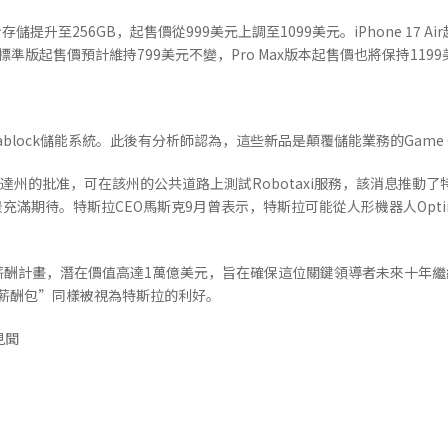
起步存儲提升至256GB，起售價從999美元上調至1099美元。iPhone 17 
one 17標準版起售價預計維持799美元不變，Pro Max版本起售價也將保持119
egablock儲能系統。此後有分析師認為，這些新品是顛覆儲能業務的Game C
達州的批准，可在該州的公共道路上測試Robotaxi服務，該消息推動
充滿期待。特斯拉CEO馬斯克9月曾表示，特斯拉可能從人形機器人Opti
薪酬計畫，潛在價值高達1萬億美元，旨在確保這位關鍵領導者未來十年繼
億薪酬包”同樣被視為特斯拉的利好。
見聞