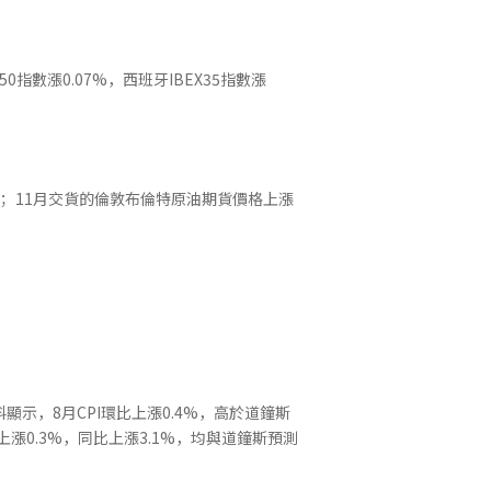
50指數漲0.07%，西班牙IBEX35指數漲
1%；11月交貨的倫敦布倫特原油期貨價格上漲
示，8月CPI環比上漲0.4%，高於道鐘斯
漲0.3%，同比上漲3.1%，均與道鐘斯預測