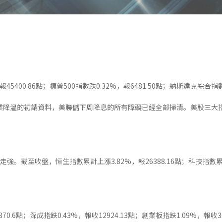
5400.86點；標普500指數跌0.32%，報6481.50點；納斯達克綜合指數跌
就業降溫的初請資料，美聯儲下周降息的所有障礙已經全部掃清。美股三大
。截至收盤，恒生指數累計上漲3.82%，報26388.16點；科技指數累計
70.6點；深成指跌0.43%，報收12924.13點；創業板指跌1.09%，報收30