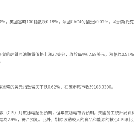
00%，英國富時100指數跌0.18%，法國CAC40指數漲0.02%，歐洲斯托克
月交貨的輕質原油期貨價格上漲32美分，收於每桶62.69美元，漲幅為0.5
%。
幣的美元指數當天下跌0.62%，在匯市尾市收於108.3300。
（CPI）月度漲幅超出預期，但年度漲幅符合預期。美國勞工統計局資料顯
幅為2.9%，符合預期。此外，剔除波動較大的食品和能源的核心CPI環比上