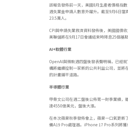
該報告發佈前一天，美國8月生產者價格指數
週失業金申請人數意外躍升。截至9月6日當周
23.5萬人。
CPI與申請失業救濟資料發佈後，美國國債收
美聯儲將在9月17日會議結束時降息25個基
AI+
軟
體行
業
OpenAI與微軟週四盤後發表聲明稱，已經
構將繼續控制一家新的公共利益公司，並將在
的計畫鋪平道路。
半導
體行
業
甲骨文公司在週二盤後公佈第一財季業績，雖
達4550億美元，盤後大漲。
在本次蘋果秋季發佈會上，蘋果一口氣更新了三款 Ap
備A19 Pro處理器。iPhone 17 P