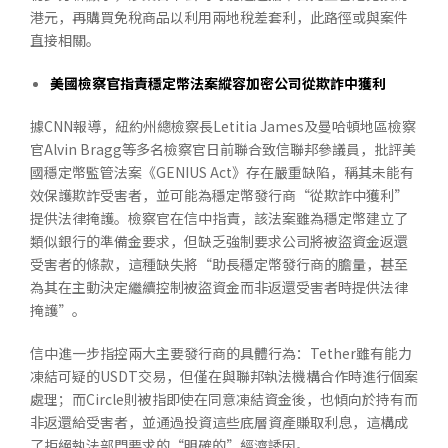
港元，再購買免稅商品以利用兩地稅差套利，此路徑或與案件
直接相關。
美國檢察官指責穩定幣法案縱容加密公司從欺詐中獲利
據CNN報導，紐約州總檢察長Letitia James及曼哈頓地區檢察
官Alvin Bragg等多名檢察官日前聯合致信聯邦參議員，批評美
國穩定幣監管法案《GENIUS Act》存在嚴重缺陷，稱其未能有
效保護欺詐受害者，並可能為穩定幣發行商“從欺詐中獲利”
提供法律掩護。檢察官在信中指責，該法案雖為穩定幣建立了
類似銀行的準備金要求，但缺乏強制要求公司將被盜資金返還
受害者的條款，這種缺失將“助長穩定幣發行商的膽量，甚至
為其在主動決定繼續控制被盜資金而非返還受害者時提供法律
掩護”。
信中進一步指控兩大主要發行商的具體行為：Tether雖有能力
凍結可疑的USDT交易，但僅在與聯邦執法機構合作時進行個案
處理；而Circle則被指即使在同意凍結資金後，也傾向於持有而
非返還給受害者，並通過投資這些底層資產賺取利息，這構成
了拒絕執法部門要求的“明確的”經濟誘因。