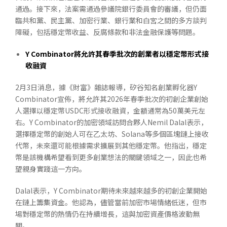
通過。接下來，法案需通過參議院銀行委員會的審議，但仍面
臨共和黨、民主黨、加密行業、銀行業和白宮之間的多方談判
障礙，包括穩定幣收益、反腐條款和非法金融保護等問題。
Y Combinator
將允許其春季批次的創業者以穩定幣形式接
收融資
2月3日消息，據《財富》雜誌報導，矽谷知名創業孵化器Y
Combinator宣佈，將允許其2026年春季批次的初創企業創始
人選擇以穩定幣USDC形式接收融資，金額通常為50萬美元左
右。Y Combinator的加密領域訪問合夥人Nemil Dalal表示，
選擇穩定幣的創始人可在乙太坊、Solana等多個區塊鏈上接收
代幣，未來還可能根據需求擴展到其他穩定幣。他指出，穩定
幣是該機構希望看到更多創業想法的關鍵領域之一，因此也希
望親身實踐這一方向。
Dalal表示，Y Combinator期待未來越來越多的初創企業開始
在鏈上籌集資金。他認為，儘管當前加密市場情緒低迷，但市
場對穩定幣的熱情仍在持續增長，這與加密資產價格波動無
關。