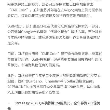
報電話會議上的發言，該公司正在探索推出自有加密貨幣
“CME Coin”，並計畫將其部署在去中心化網路上供行業參與
者使用。這是CME首次明確提及發行自有代幣的可能性。
Duffy表示，該計畫是CME在代幣化抵押品領域探索的一部分，
公司還與Google合作開發“代幣化現金”解決方案，預計將於
今年晚些時候推出。該解決方案將涉及銀行作為託管機構來促
進交易。
目前，CME尚未明確“CME Coin”是否會作為穩定幣、結算代
幣或其他用途。Duffy補充稱，與系統重要性金融機構發行的代
幣相比，市場對其信任度可能更高。
此外，CME計畫在今年第二季度推出加密貨幣期貨的24/7交易
服務，並新增Cardano、Chainlink和Stellar的期貨合約。
2025年CME的加密貨幣日均交易量已達120億美元，其中微型
乙太坊和比特幣期貨表現尤為突出。
•
Strategy 2025 Q4
淨虧損
124
億美元，全年募資
253
億美
元