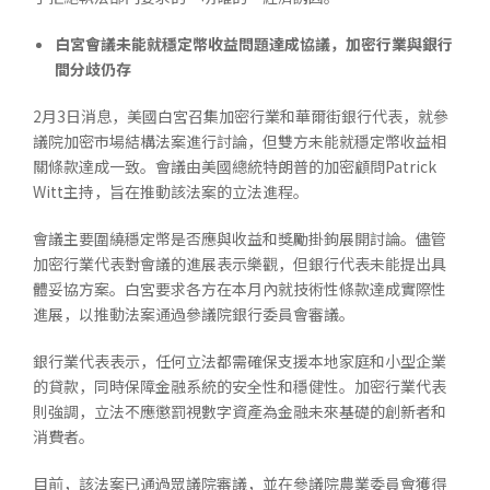
白宮會議未能就穩定幣收益問題達成協議，加密行業與銀行
間分歧仍存
2月3日消息，美國白宮召集加密行業和華爾街銀行代表，就參
議院加密市場結構法案進行討論，但雙方未能就穩定幣收益相
關條款達成一致。會議由美國總統特朗普的加密顧問Patrick
Witt主持，旨在推動該法案的立法進程。
會議主要圍繞穩定幣是否應與收益和獎勵掛鉤展開討論。儘管
加密行業代表對會議的進展表示樂觀，但銀行代表未能提出具
體妥協方案。白宮要求各方在本月內就技術性條款達成實際性
進展，以推動法案通過參議院銀行委員會審議。
銀行業代表表示，任何立法都需確保支援本地家庭和小型企業
的貸款，同時保障金融系統的安全性和穩健性。加密行業代表
則強調，立法不應懲罰視數字資產為金融未來基礎的創新者和
消費者。
目前，該法案已通過眾議院審議，並在參議院農業委員會獲得