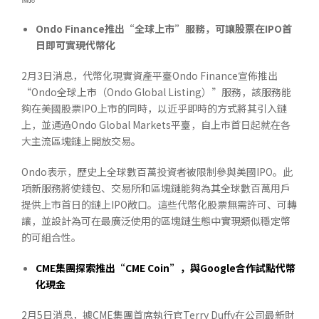
Ondo Finance
推出“全球上市”服務，可讓股票在
IPO
首
日即可實現代幣化
2月3日消息，代幣化現實資產平臺Ondo Finance宣佈推出
“Ondo全球上市（Ondo Global Listing）”服務，該服務能
夠在美國股票IPO上市的同時，以近乎即時的方式將其引入鏈
上，並通過Ondo Global Markets平臺，自上市首日起就在各
大主流區塊鏈上開放交易。
Ondo表示，歷史上全球數百萬投資者被限制參與美國IPO。此
項新服務將使錢包、交易所和區塊鏈能夠為其全球數百萬用戶
提供上市首日的鏈上IPO敞口。這些代幣化股票無需許可、可轉
讓，並設計為可在最廣泛使用的區塊鏈生態中實現類似穩定幣
的可組合性。
CME
集團探索推出“
CME Coin
”，與
Google
合作試點代幣
化現金
2月5日消息，據CME集團首席執行官Terry Duffy在公司最新財