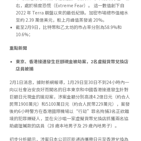
右，處於極度恐慌（Extreme Fear）。 這一數值創下自
2022 年 Terra 崩盤以來的最低紀錄。加密市場總市值縮水
至約 2.39 萬億美元，較上月峰值蒸發逾 20%。
截至2月9日，比特幣和乙太坊的市占率分別為58.9%和
10.6%；
重點新聞
東京、香港接連發生巨額現金被劫案，2名虛擬貨幣兌換店
店員被捕
2月1日消息，據財新網報導，1月29日至30日不到24小時內一
向以社會治安良好而聞名的日本東京和中國香港接連發生針對
巨額日元現金的搶劫案，涉案金額分別高達4.2億日元（約合人
民幣1900萬元）和5100萬日元（約合人民幣229萬元），案發
後約6小時警方在香港國際機場以“行劫”罪名拘捕3名正欲離
境的犯罪嫌疑人，並在尖沙咀一家虛擬貨幣兌換店抓獲兩名協
助處理贓款的店員（28 歲本地男子及 29 歲內地男子）。
初步分析顯示，涉案日本公司可能通過攜帶日元至香港兌換為