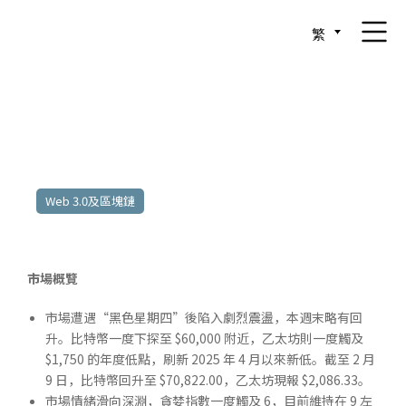
繁
2026年02月02日至02月06日
Web 3.0及區塊鏈
市場概覽
市場遭遇“黑色星期四”後陷入劇烈震盪，本週末略有回
升。比特幣一度下探至 $60,000 附近，乙太坊則一度觸及
$1,750 的年度低點，刷新 2025 年 4 月以來新低。截至 2 月
9 日，比特幣回升至 $70,822.00，乙太坊現報 $2,086.33。
市場情緒滑向深淵，貪婪指數一度觸及 6，目前維持在 9 左