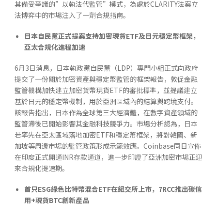
其備受爭議的”以執法代監管”模式，為處於CLARITY法案立
法博弈中的市場注入了一劑合規指南。
日本自民黨正式提案支持加密現貨
ETF
及日元穩定幣框架，
亞太合規化進程加速
6月3日消息，日本執政黨自民黨（LDP）專門小組正式向政府
提交了一份關於加密資產與穩定幣監管的框架報告，敦促金融
監管機構加快建立加密貨幣現貨ETF的審批標準，並提議建立
基於日元的穩定幣機制，用於亞洲區域內的結算與跨境支付。
該報告指出，日本作為全球第三大經濟體，在數字資產領域的
監管滯後已開始影響其金融科技競爭力。市場分析認為，日本
若率先在亞太區域落地加密ETF和穩定幣框架，將對韓國、新
加坡等周邊市場的監管政策形成示範效應。Coinbase同日宣佈
在印度正式開通INR存款通道，進一步印證了亞洲加密市場正迎
來合規化提速期。
首只
ESG
綠色比特幣混合
ETF
在紐交所上市，
7RCC
推出碳信
用
+
現貨
BTC
創新產品