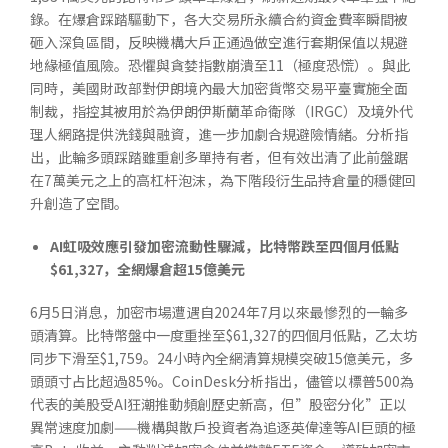
錄。在爆倉踩踏驅動下，各大交易所永續合約資金費率瞬間被
砸入深負區間，反映機構大戶正通過做空進行套期保值以規避
地緣極值風險。恐懼與貪婪指數崩潰至11（極度恐慌）。與此
同時，美國財政部對伊朗境內最大加密貨幣交易平臺實施全面
制裁，指控其被用於為伊朗伊斯蘭革命衛隊（IRGC）及境外代
理人網路提供洗錢與融資，進一步加劇合規避險情緒。分析指
出，此輪多頭踩踏雖重創多單持有者，但有效出清了此前盤踞
在7萬美元之上的高杠杆泡沫，為下階段衍生品持倉量的穩健回
升創造了空間。
AI
虹吸效應引發加密流動性驟減，比特幣跌至四個月低點
$61,327
，全網爆倉超
15
億美元
6月5日消息，加密市場遭遇自2024年7月以來最慘烈的一輪多
頭清算。比特幣盤中一度重挫至$61,327的四個月低點，乙太坊
同步下滑至$1,759。24小時內全網清算規模突破15億美元，多
頭頭寸占比超過85%。CoinDesk分析指出，儘管以標普500為
代表的美股受AI狂潮推動頻創歷史新高，但”股密分化”正以
異常速度加劇——機構與散戶投資者為追逐英偉達等AI巨頭的極