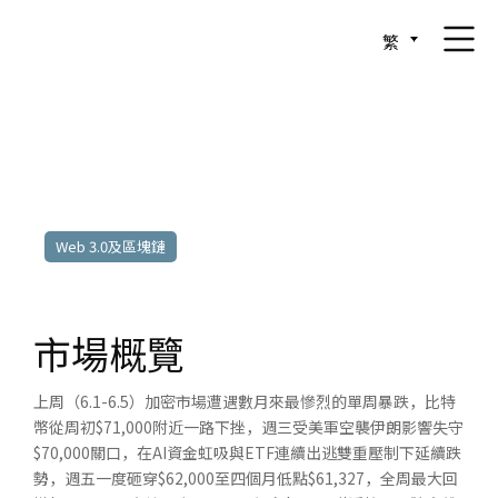
繁
2026年6月1日至2026年6月5日
Web 3.0及區塊鏈
市場概覽
上周（6.1-6.5）加密市場遭遇數月來最慘烈的單周暴跌，比特
幣從周初$71,000附近一路下挫，週三受美軍空襲伊朗影響失守
$70,000關口，在AI資金虹吸與ETF連續出逃雙重壓制下延續跌
勢，週五一度砸穿$62,000至四個月低點$61,327，全周最大回