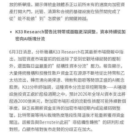
放的新舉措，顯示傳統金融體系正以前所未有的速度向加密資
產打開大門，託管、清算和合規的基礎設施在悄然間完成了
從”能不能做”到”怎麼做”的關鍵跨越。
K33 Research
警告比特幣或面臨更深調整，資本持續從加
密向
AI
板塊分流
6月3日消息，分析機構K33 Research在其最新市場簡報中指
出，加密資產市場當前的低迷除了受到宏觀地緣局勢的壓制
外，還面臨日益嚴重的”結構性資本分流”壓力。報告顯示，
大量傳統機構和投機性散戶資金正在源源不斷地從比特幣和乙
太坊流出，轉而湧向英偉達、微軟和穀歌等勢頭正盛的AI概念
股票。K33分析師強調，這種資本分流並非短期現象——AI基礎
設施投資正處於超級週期之中，預計2026年全球AI資本支出將
超過2000億美元，對加密市場形成的流動性擠壓可能持續數個
季度。缺乏長期新資金支持的加密市場短期內或延續弱勢整
理，比特幣需等待AI板塊熱度階段性降溫後才能重新獲得資金
關注。該報告與Bernstein此前”非結構性轉熊”的研判形成
對照，凸顯市場對後市走勢的分歧正在加大。