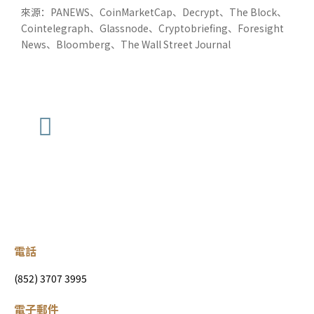
來源：PANEWS、CoinMarketCap、Decrypt、The Block、
Cointelegraph、Glassnode、Cryptobriefing、Foresight
News、Bloomberg、The Wall Street Journal
電話
(852) 3707 3995
電子郵件