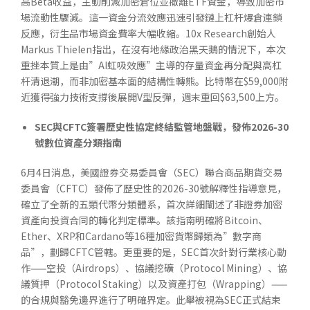
高Beta收益，主動削減加密倉位並撤離ETF資金，導致加密市
場流動性驟減。這一資金分流效應迅速引發鏈上杠杆爆倉連鎖
反應，衍生品市場資金費率大幅收縮。10x Research創始人
Markus Thielen指出，在沒有地緣政治黑天鵝的情況下，本次
重挫本質上是由”AI虹吸效應”主導的存量資金再分配與高杠
杆清退潮，而非加密基本面的結構性轉熊。比特幣在$59,000附
近獲得強力技術支撐後展開V型反彈，週末重回$63,500上方。
SEC
與
CFTC
簽署歷史性協定終結監管地盤戰，發佈
2026-30
號數位資產分類指南
6月4日消息，美國證券交易委員會（SEC）聯合商品期貨交易
委員會（CFTC）發佈了歷史性的2026-30號解釋性指導意見，
確立了全新的五類代幣分類體系，首次詳細闡述了非證券加密
資產向投資合同的轉化判定標準。該指南明確將Bitcoin、
Ether、XRP和Cardano等16種加密貨幣歸類為”數字商
品”，劃歸CFTC管轄。更重要的是，SEC首次針對行業核心動
作——空投（Airdrops）、協議挖礦（Protocol Mining）、協
議質押（Protocol Staking）以及資產打包（Wrapping）——
的合規與豁免邊界進行了明確界定。此舉被視為SEC正式結束