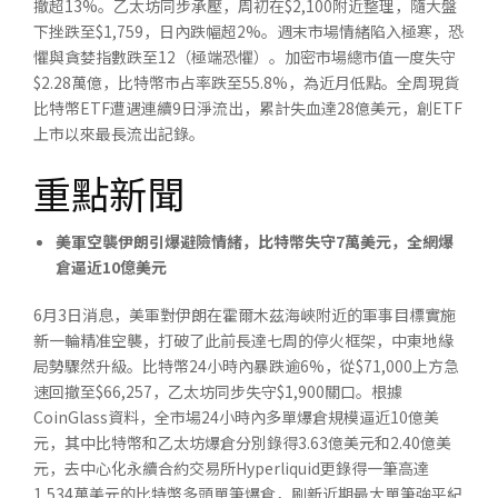
撤超13%。乙太坊同步承壓，周初在$2,100附近整理，隨大盤
下挫跌至$1,759，日內跌幅超2%。週末市場情緒陷入極寒，恐
懼與貪婪指數跌至12（極端恐懼）。加密市場總市值一度失守
$2.28萬億，比特幣市占率跌至55.8%，為近月低點。全周現貨
比特幣ETF遭遇連續9日淨流出，累計失血達28億美元，創ETF
上市以來最長流出記錄。
重點新聞
美軍空襲伊朗引爆避險情緒，比特幣失守
7
萬美元，全網爆
倉逼近
10
億美元
6月3日消息，美軍對伊朗在霍爾木茲海峽附近的軍事目標實施
新一輪精准空襲，打破了此前長達七周的停火框架，中東地緣
局勢驟然升級。比特幣24小時內暴跌逾6%，從$71,000上方急
速回撤至$66,257，乙太坊同步失守$1,900關口。根據
CoinGlass資料，全市場24小時內多單爆倉規模逼近10億美
元，其中比特幣和乙太坊爆倉分別錄得3.63億美元和2.40億美
元，去中心化永續合約交易所Hyperliquid更錄得一筆高達
1,534萬美元的比特幣多頭單筆爆倉，刷新近期最大單筆強平紀