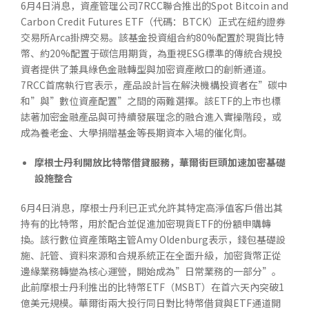
6月4日消息，資產管理公司7RCC聯合推出的Spot Bitcoin and
Carbon Credit Futures ETF（代碼：BTCK）正式在紐約證券
交易所Arca掛牌交易。該基金投資組合約80%配置於現貨比特
幣、約20%配置于碳信用期貨，為重視ESG標準的傳統合規投
資者提供了兼具綠色金融轉型與加密資產敞口的創新通道。
7RCC首席執行官表示，產品設計旨在解決機構投資者在”碳中
和”與”數位資產配置”之間的兩難選擇。該ETF的上市也標
誌著加密金融產品與可持續發展理念的融合進入實操階段，或
成為養老金、大學捐贈基金等長期資本入場的催化劑。
摩根士丹利開放比特幣借貸服務，華爾街巨頭加速加密基礎
設施整合
6月4日消息，摩根士丹利已正式允許其特定高淨值客戶借出其
持有的比特幣，用於配合並促進加密現貨ETF的份額申購轉
換。該行數位資產策略主管Amy Oldenburg表示，錢包基礎設
施、託管、資料來源和合規系統正在全面升級，加密貨幣正從
邊緣業務轉變為核心運營，開始成為”日常業務的一部分”。
此前摩根士丹利推出的比特幣ETF（MSBT）在首六天內突破1
億美元規模。華爾街兩大投行同日對比特幣借貸與ETF通道開