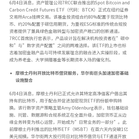
6月4日消息，资产管理公司7RCC联合推出的Spot Bitcoin and
Carbon Credit Futures ETF（代码：BTCK）正式在纽约证券
交易所Arca挂牌交易。该基金投资组合约80%配置于现货比特
币、约20%配置于碳信用期货，为重视ESG标准的传统合规投
资者提供了兼具绿色金融转型与加密资产敞口的创新通道。
7RCC首席执行官表示，产品设计旨在解决机构投资者在”碳中
和”与”数字资产配置”之间的两难选择。该ETF的上市也标
志着加密金融产品与可持续发展理念的融合进入实操阶段，或
成为养老金、大学捐赠基金等长期资本入场的催化剂。
摩根士丹利开放比特币借贷服务，华尔街巨头加速加密基础
设施整合
6月4日消息，摩根士丹利已正式允许其特定高净值客户借出其
持有的比特币，用于配合并促进加密现货ETF的份额申购转
换。该行数字资产策略主管Amy Oldenburg表示，钱包基础设
施、托管、数据源和合规系统正在全面升级，加密货币正从边
缘业务转变为核心运营，开始成为”日常业务的一部分”。此
前摩根士丹利推出的比特币ETF（MSBT）在首六天内突破1亿
美元规模。华尔街两大投行同日对比特币借贷与ETF通道开放