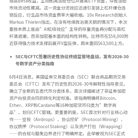
极高Beta收益，主动削减加密仓位并撤离ETF资金，导致加密
市场流动性骤减。这一资金分流效应迅速引发链上杠杆爆仓连
锁反应，衍生品市场资金费率大幅收缩。10x Research创始人
Markus Thielen指出，在没有地缘政治黑天鹅的情况下，本次
重挫本质上是由”AI虹吸效应”主导的存量资金再分配与高杠
杆清退潮，而非加密基本面的结构性转熊。比特币在$59,000附
近获得强力技术支撑后展开V型反弹，周末重回$63,500上方。
SEC
与
CFTC
签署历史性协议终结监管地盘战，发布
2026-30
号数字资产分类指南
6月4日消息，美国证券交易委员会（SEC）联合商品期货交易
委员会（CFTC）发布了历史性的2026-30号解释性指导意见，
确立了全新的五类代币分类体系，首次详细阐述了非证券加密
资产向投资合同的转化判定标准。该指南明确将Bitcoin、
Ether、XRP和Cardano等16种加密货币归类为”数字商
品”，划归CFTC管辖。更重要的是，SEC首次针对行业核心动
作——空投（Airdrops）、协议挖矿（Protocol Mining）、
协议质押（Protocol Staking）以及资产打包（Wrapping）
——的合规与豁免边界进行了明确界定。此举被视为SEC正式