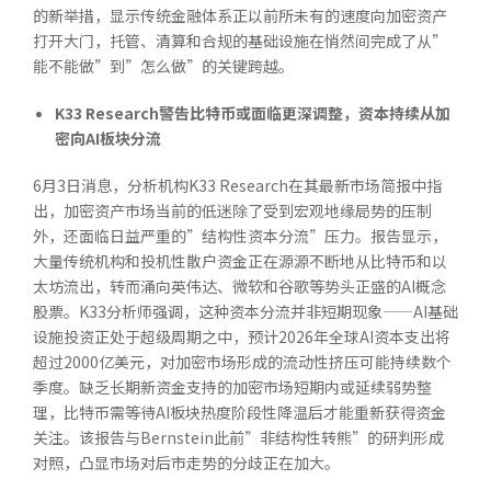
的新举措，显示传统金融体系正以前所未有的速度向加密资产
打开大门，托管、清算和合规的基础设施在悄然间完成了从”
能不能做”到”怎么做”的关键跨越。
K33 Research
警告比特币或面临更深调整，资本持续从加
密向
AI
板块分流
6月3日消息，分析机构K33 Research在其最新市场简报中指
出，加密资产市场当前的低迷除了受到宏观地缘局势的压制
外，还面临日益严重的”结构性资本分流”压力。报告显示，
大量传统机构和投机性散户资金正在源源不断地从比特币和以
太坊流出，转而涌向英伟达、微软和谷歌等势头正盛的AI概念
股票。K33分析师强调，这种资本分流并非短期现象——AI基础
设施投资正处于超级周期之中，预计2026年全球AI资本支出将
超过2000亿美元，对加密市场形成的流动性挤压可能持续数个
季度。缺乏长期新资金支持的加密市场短期内或延续弱势整
理，比特币需等待AI板块热度阶段性降温后才能重新获得资金
关注。该报告与Bernstein此前”非结构性转熊”的研判形成
对照，凸显市场对后市走势的分歧正在加大。