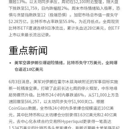
撤超13%。以太坊同步承压，周初在$2,100附近整理，随大盘
下挫跌至$1,759，日内跌幅超2%。周末市场情绪陷入极寒，恐
惧与贪婪指数跌至12（极端恐惧）。加密市场总市值一度失守
$2.28万亿，比特币市占率跌至55.8%，为近月低点。全周现货
比特币ETF遭遇连续9日净流出，累计失血达28亿美元，创ETF
上市以来最长流出记录。
重点新闻
美军空袭伊朗引爆避险情绪，比特币失守
7
万美元，全网爆
仓逼近
10
亿美元
6月3日消息，美军对伊朗在霍尔木兹海峡附近的军事目标实施
新一轮精准空袭，打破了此前长达七周的停火框架，中东地缘
局势骤然升级。比特币24小时内暴跌逾6%，从$71,000上方急
速回撤至$66,257，以太坊同步失守$1,900关口。根据
CoinGlass数据，全市场24小时内多单爆仓规模逼近10亿美
元，其中比特币和以太坊爆仓分别录得3.63亿美元和2.40亿美
元，去中心化永续合约交易所Hyperliquid更录得一笔高达
1,534万美元的比特币多头单笔爆仓，刷新近期最大单笔强平纪