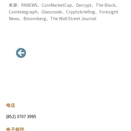
来源：PANEWS、CoinMarketCap、Decrypt、The Block、
Cointelegraph、Glassnode、Cryptobriefing、Foresight
News、Bloomberg、The Wall Street Journal
电话
(852) 3707 3995
电子邮件