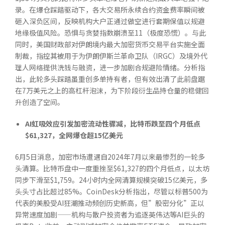
录。在爆仓踩踏驱动下，各大交易所永续合约资金费率瞬间被
砸入深负区间，反映机构大户正通过做空进行套期保值以规避
地缘极值风险。恐惧与贪婪指数崩溃至11（极度恐慌）。与此
同时，美国财政部对伊朗境内最大加密货币交易平台实施全面
制裁，指控其被用于为伊朗伊斯兰革命卫队（IRGC）及境外代
理人网络提供洗钱与融资，进一步加剧合规避险情绪。分析指
出，此轮多头踩踏虽重创多单持有者，但有效出清了此前盘踞
在7万美元之上的高杠杆泡沫，为下阶段衍生品持仓量的稳健回
升创造了空间。
AI
虹吸效应引发加密流动性骤减，比特币跌至四个月低点
$61,327
，全网爆仓超
15
亿美元
6月5日消息，加密市场遭遇自2024年7月以来最惨烈的一轮多
头清算。比特币盘中一度重挫至$61,327的四个月低点，以太坊
同步下滑至$1,759。24小时内全网清算规模突破15亿美元，多
头头寸占比超过85%。CoinDesk分析指出，尽管以标普500为
代表的美股受AI狂潮推动频创历史新高，但”股密分化”正以
异常速度加剧——机构与散户投资者为追逐英伟达等AI巨头的