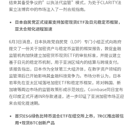
结束其备受争议的”以执法代监管”模式，为处于CLARITY法
案立法博弈中的市场注入了一剂合规指南。
日本自民党正式提案支持加密现货
ETF
及日元稳定币框架，
亚太合规化进程加速
6月3日消息，日本执政党自民党（LDP）专门小组正式向政府
提交了一份关于加密资产与稳定币监管的框架报告，敦促金融
监管机构加快建立加密货币现货ETF的审批标准，并提议建立
基于日元的稳定币机制，用于亚洲区域内的结算与跨境支付。
该报告指出，日本作为全球第三大经济体，在数字资产领域的
监管滞后已开始影响其金融科技竞争力。市场分析认为，日本
若率先在亚太区域落地加密ETF和稳定币框架，将对韩国、新
加坡等周边市场的监管政策形成示范效应。Coinbase同日宣布
在印度正式开通INR存款通道，进一步印证了亚洲加密市场正迎
来合规化提速期。
首只
ESG
绿色比特币混合
ETF
在纽交所上市，
7RCC
推出碳信
用
+
现货
BTC
创新产品