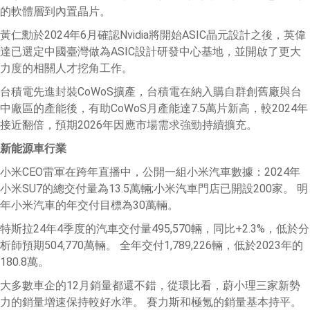
的軟體層到內置晶片。
黃仁勳於2024年6月確認Nvidia將開始ASIC晶元設計之後，英偉
達已選定中國臺灣做為ASIC設計研發中心基地，並開啟了更大
力度的相關人才挖角工作。
台積電先進封裝CoWoS擴產，台積電在納入購自群創舊廠與台
中廠區的產能後，有助CoWoS月產能達7.5萬片新高，較2024年
接近翻倍，預期2026年因應市場需求強勁持續擴充。
新能源車行業
小米CEO雷軍在跨年直播中，公開一組小米汽車數據：2024年
小米SU7的總交付量為13.5萬輛;小米汽車門店已開設200家。 明
年小米汽車的年交付目標為30萬輛。
特斯拉24年4季度的汽車交付量495,570輛，同比+2.3%，低於分
析師預期504,770萬輛。 全年交付1,789,226輛，低於2023年的
180.8萬。
大多數車企的12月銷量都還不錯，從環比看，蔚小理三家新勢
力的銷量增速保持較好水準。 賽力斯和極氪的銷量基本持平。