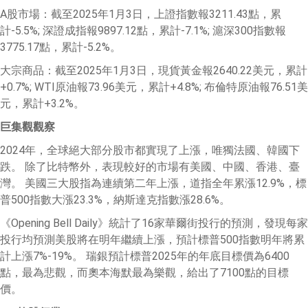
A股市場：截至2025年1月3日，上證指數報3211.43點，累
計-5.5%; 深證成指報9897.12點，累計-7.1%; 滬深300指數報
3775.17點，累計-5.2%。
大宗商品：截至2025年1月3日，現貨黃金報2640.22美元，累計
+0.7%; WTI原油報73.96美元，累計+4.8%; 布倫特原油報76.51美
元，累計+3.2%。
巨集觀觀察
2024年，全球絕大部分股市都實現了上漲，唯獨法國、韓國下
跌。 除了比特幣外，表現較好的市場有美國、中國、香港、臺
灣。 美國三大股指為連續第二年上漲，道指全年累漲12.9%，標
普500指數大漲23.3%，納斯達克指數漲28.6%。
《Opening Bell Daily》統計了16家華爾街投行的預測，發現每家
投行均預測美股將在明年繼續上漲，預計標普500指數明年將累
計上漲7%-19%。 瑞銀預計標普2025年的年底目標價為6400
點，最為悲觀，而奧本海默最為樂觀，給出了7100點的目標
價。