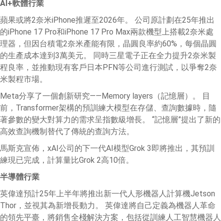
AI+
軟體行業
蘋果或將2奈米iPhone推遲至2026年。 公司原計劃在25年推出
的iPhone 17 Pro和iPhone 17 Pro Max兩款機型上搭載2奈米處
理器，但因台積電2奈米產能有限，晶圓良率約60%，每個晶圓
的生產成本達到3萬美元。 同時三星電子正在全力提升2奈米製
程良率，並推動現有客戶日本PFN等公司進行測試，以爭奪2奈
米製程市場。
Meta分享了一個創新研究——Memory layers（記憶層）。 目
前，Transformer架構的預訓練大模型在存儲、查詢數據時，隨
著參數的變大對算力的需求呈指數級增長。 “記憶層”提出了新的
高效查詢機制替代了傳統的查詢方法。
馬斯克宣佈，xAI公司的下一代AI模型Grok 3即將推出，其預訓
練現已完成，計算量比Grok 2高10倍。
半導體行業
英偉達預計25年上半年將推出新一代人形機器人計算機Jetson
Thor，並視其為新增長動力。 英偉達將自己定義為機器人革命
的領先平臺，將銷售全棧解決方案，包括從訓練人工智慧機器人