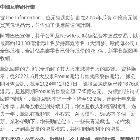
中國互聯網行業
據The Information，位元組跳動計劃在2025年斥資70億美元購
買英偉達晶元，並告知了供應商這個計劃。
阿裡巴巴宣佈，其子公司及NewRetail與德弘資本達成交易，以
最高約131.38億港元出售所持高鑫零售（大潤發、歐尚母公司）
全部股權，合計佔高鑫零售已發行股份的78.7%，新零售版圖再
收縮。
騰訊回購的力度完全消解了其大股東減持售股的影響。 資料顯
示，從2022年6月大股東Prosus開始出售騰訊股份開始。 據公
開可查資訊，截至2024年12月27日，騰訊回購總額已達1876億
港元，超越同期Prosus的售股金額1745億港元。 持續的“註銷式
回購”帶動下，騰訊總股本進一步下降至92.2億，達到十年來最
低水準，其每股收益則持續上升，增速超收入和經營利潤。 過
去一年，騰訊在視頻號、小程式、AI大模型、SaaS等多個「新
芽」業務帶動下，增長動能充沛，一些長青遊戲也「老樹煥
新」，達到高質量的增長模式，共同推動獲利率的增長。
資料來源：公司公告、財聯社、金十數據、智通財經、華爾街見