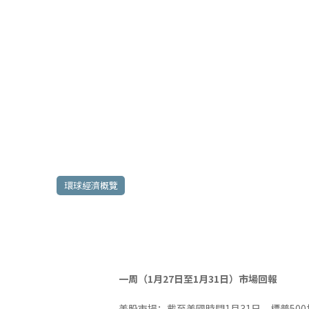
2025年1月27日至1月31日
環球經濟概覽
一周
（
1
月
27
日至
1
月
31
日）市場回報
美股市場：截至美國時間1月31日，標普500指數報