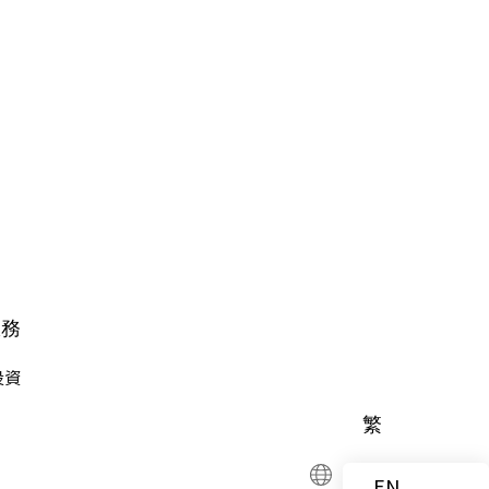
們
服務
投資
繁
EN