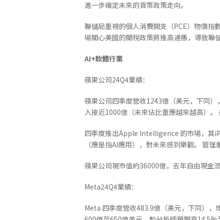
進一步確定未來的貨幣政策走向。
聯儲局重視的個人消費開支（PCE）物價指數去
場關心美國的關稅政策將推高通脹，導致聯
AI+
軟體行業
蘋果公司24Q4業績：
蘋果公司四季度營收1243億（美元，下同），增
入接近1000億（未來佔比重應越來越高）
四季度推出Apple Intelligence 的市
（應是指AI應用），對未來感到樂觀。 管理層
蘋果公司現市值約36000億，去年自由現金流約
Meta24Q4業績：
Meta 四季度營收483.9億（美元，下同），
600億至650億美元，較分析師預期高14.5