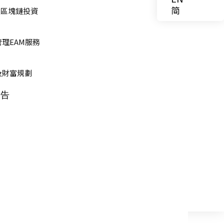
简
0 及區塊鏈投資
理EAM服務
及財富規劃
報告
們