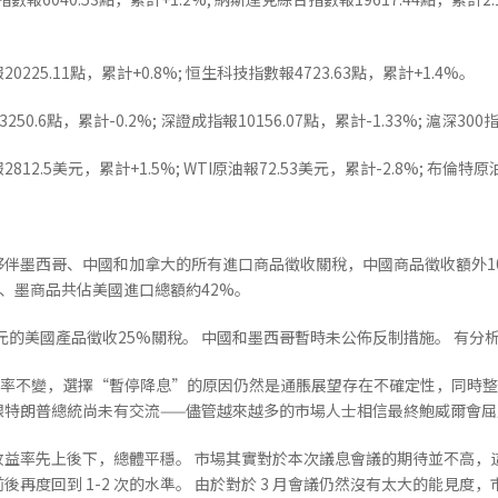
225.11點，累計+0.8%; 恒生科技指數報4723.63點，累計+1.4%。
.6點，累計-0.2%; 深證成指報10156.07點，累計-1.33%; 滬深300指
2.5美元，累計+1.5%; WTI原油報72.53美元，累計-2.8%; 布倫特原油
伴墨西哥、中國和加拿大的所有進口商品徵收關稅，中國商品徵收額外1
加、墨商品共佔美國進口總額約42%。
加元的美國產品徵收25%關稅。 中國和墨西哥暫時未公佈反制措施。 有
保持利率不變，選擇“暫停降息”的原因仍然是通脹展望存在不確定性，同時
跟特朗普總統尚未有交流——儘管越來越多的市場人士相信最終鮑威爾會屈
收益率先上後下，總體平穩。 市場其實對於本次議息會議的期待並不高，
再度回到 1-2 次的水準。 由於對於 3 月會議仍然沒有太大的能見度，