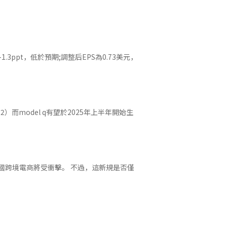
3ppt，低於預期;調整后EPS為0.73美元，
）而model q有望於2025年上半年開始生
中國跨境電商將受衝擊。 不過，這新規是否僅