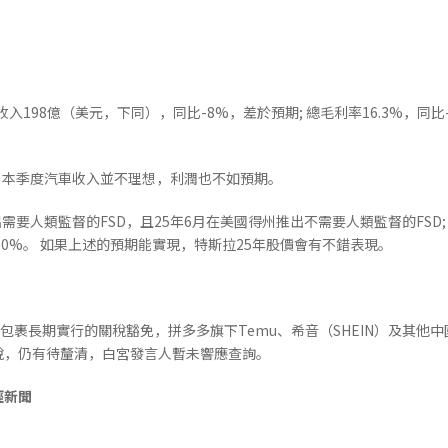
入198億（美元，下同），同比-8%，差於預期; 總毛利率16.3%，同比-1.
。 本季度汽車收入並不理想，利潤也不如預期。
要人類監督的FSD，且25年6月在美國得州推出不需要人類監督的FSD; 2
長50%。 如果上述的預期能實現，特斯拉25年股價會有不錯表現。
包裹長期實行的關稅豁免，拼多多旗下Temu、希音（SHEIN）及其他
稅，仍有待釐清，白宮發言人暫未響應查詢。
經新聞