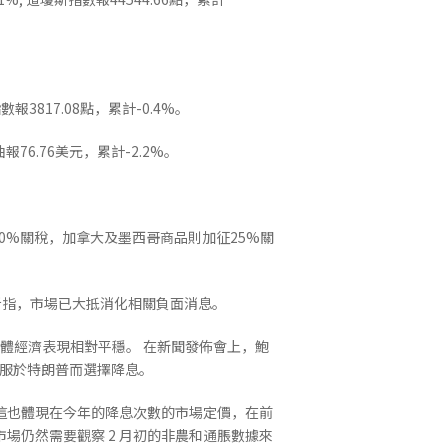
數報3817.08點，累計-0.4%。
報76.76美元，累計-2.2%。
0%關稅，加拿大及墨西哥商品則加征25%關
分析指，市場已大抵消化相關負面消息。
整體經濟表現相對平穩。 在新聞發佈會上，鮑
服於特朗普而選擇降息。
這也體現在今年的降息次數的市場定價，在前
市場仍然需要觀察 2 月初的非農和通脹數據來