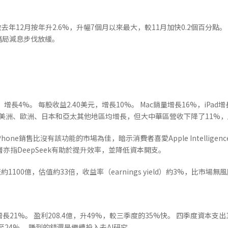
年12月按年升2.6%，升幅7個月以來最大，較11月加快0.2個百分點。 
儲局減息步伐放緩。
長4%。 每股收益2.40美元，增長10%。 Mac銷量增長16%，iPad
。 美洲、歐洲、日本和亞太其他地區均增長，但大中華區營收下降了11%
場，其iPhone銷售比沒有該功能的市場為佳，暗示消費者喜愛Apple Intellig
亦指DeepSeek有助於提升效率，並降低資本開支。
1100億，估值約33倍，收益率（earnings yield）約3%，比市場
增長21%。 盈利208.4億，升49%，較三季度的35%快。 四季度資本支出
%至24%。 賺到的錢還是繼續投入去AI研究。