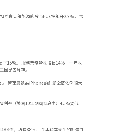
扣除食品和能源的核心PCE按年升2.8%。 市
增長了15%。 服務業務營收增長14%，一年收
，主因是去庫存。
ence 。 管理層認為iPhone的創新空間依然很大
無風險利率（美國10年期國際息率）4.5%要低。
148.4億，增長88%。 今年資本支出預計達到