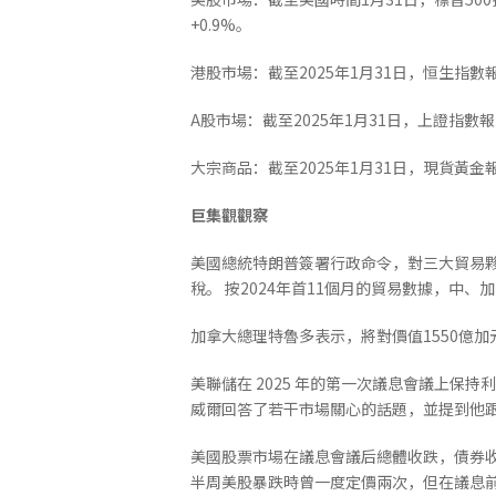
+0.9%。
港股市場：截至2025年1月31日，恒生指數報20
A股市場：截至2025年1月31日，上證指數報3250
大宗商品：截至2025年1月31日，現貨黃金報281
巨集觀觀察
美國總統特朗普簽署行政命令，對三大貿易夥
稅。 按2024年首11個月的貿易數據，中、
加拿大總理特魯多表示，將對價值1550億
美聯儲在 2025 年的第一次議息會議上
威爾回答了若干市場關心的話題，並提到他
美國股票市場在議息會議后總體收跌，債券
半周美股暴跌時曾一度定價兩次，但在議息前後