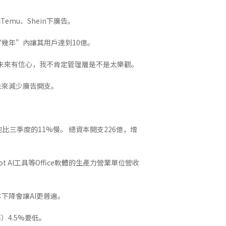
mu、Shein下廣告。
來“幾年”內讓其用戶達到10億。
眼鏡未來有信心，我不肯定管理層是不是太樂觀。
商未來減少廣告開支。
也比三季度的11%慢。 總資本開支226億，增
ot AI工具等Office軟體的生產力營業單位營收
本下降會讓AI更普遍。
）4.5%要低。