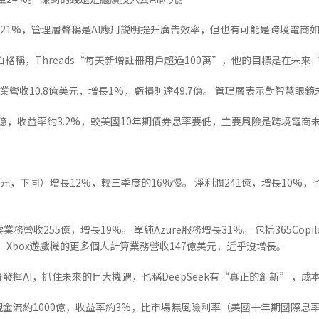
21%，管理層聲稱是AI應用説明提升廣告效率，但也有可能是跨境電商如Te
克伯格稱，Threads“每天新增註冊用戶超過100萬”，他的目標是在未
業營收10.8億美元，增長1%，虧損則達49.7億。 管理層表示對智慧
40億，收益率約3.2%，較美國10年期債券息率要低，主要風險是跨境電
美元，下同）增長12%，較三季度的16%慢。 淨利潤241億，增長10%，
業務營收255億，增長19%。 單純Azure服務增長31%。 包括365Copil
系統、Xbox遊戲機的更多個人計算業務營收147億美元，近乎沒增長。
揮AI，抓住未來的巨大機遇，也稱DeepSeek有“真正的創新” ，成
現金流約1000億，收益率約3%，比市場無風險利率（美國十年期國際息率