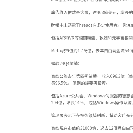
廣告收入依然是大頭，達468億美元，增長約
財報中未透露Threads有多少使用者。 紮
包括AR和VR等相關硬體、軟體和元宇宙相關
Meta現市值約1.7萬億，去年自由現金流5
微軟24Q4業績：
微軟公佈去年第四季業績。 收入696.3億（
長96.5%。 賺到的錢要再投資。
包括Azure公共雲、Windows伺服器的智慧雲
294億，增長14%。 包括Windows操作
管理層表示正在技術領域創新，幫助客戶充分發
微軟現在市值約31000億，過去12個月自由