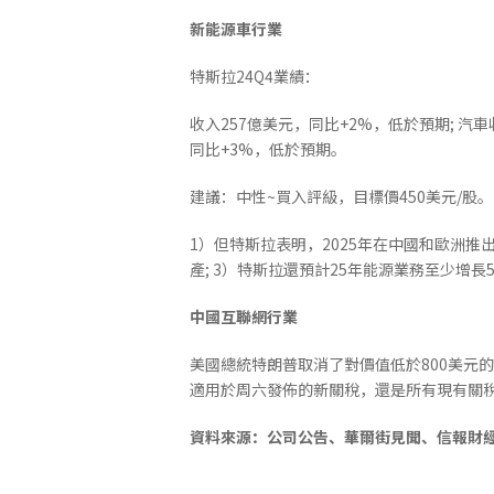
新能源車行業
特斯拉24Q4業績：
收入257億美元，同比+2%，低於預期; 汽車收
同比+3%，低於預期。
建議：中性~買入評級，目標價450美元/股
1）但特斯拉表明，2025年在中國和歐洲推出需
產; 3）特斯拉還預計25年能源業務至少增
中國互聯網行業
美國總統特朗普取消了對價值低於800美元的
適用於周六發佈的新關稅，還是所有現有關
資料來源：公司公告、華爾街見聞、信報財