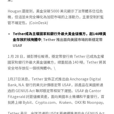
果。
Hougan 還提到，黃金突破 5000 美元顯示了法幣體系信任危
機，但這並未完全轉化為加密市場的上漲動力，主要受制於監
管不確定性。(CoinDesk)
Tether
成為主權國家和銀行外最大黃金儲備方，超
140
噸黃
金存放於核掩體中
;
Tether
推出面向美國市場的新穩定幣
USA
₮
1 月 28 日，據彭博社報導，穩定幣發行商 Tether 已成為主權
國家和銀行外最大黃金儲備方，總重超過 140 噸，Tether 將其
安全地存放在一個核掩體中。\
1月27日消息，Tether 宣佈正式推出由 Anchorage Digital
Bank, N.A. 發行的美元計價穩定幣 USA₮，該產品在美國新通
過的 GENIUS Act 聯邦穩定幣框架下運營。USA₮ 由 Cantor
Fitzgerald 託管儲備資產，面向美國本土機構和平臺發行，首
批將上線 Bybit、Crypto.com、Kraken、OKX 和 Moonpay。
Tether 表示，全球流通的 USD₮ 將繼續推進符合 GENIUS Act