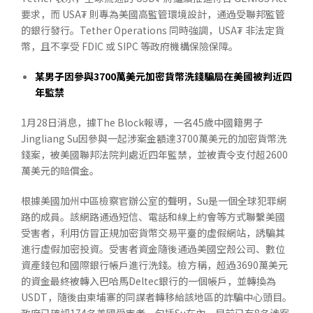
要求，而 USA₮ 則專為美國高監管環境設計，通過受聯邦監管
的銀行發行。Tether Operations 同時強調，USA₮ 非法定貨
幣，且不享受 FDIC 或 SIPC 等政府機構保險保障。
某男子因參與
3700
萬美元加密貨幣洗錢騙局在美國被判近四
年監禁
1月28日消息，據The Block報導，一名45歲中國籍男子
Jingliang Su因參與一起涉案金額達3700萬美元的加密貨幣洗
錢案，被美國聯邦法院判處近四年監禁，並被責令支付超2600
萬美元的賠償金。
根據美國加州中區檢察官辦公室的聲明，Su是一個全球犯罪網
路的成員。該網路通過短信、電話和線上約會等方式聯繫美國
受害者，利用仿冒正規加密貨幣交易平臺的虛假網站，誘騙其
進行虛假加密投資。受害者資金隨後通過美國空殼公司、數位
資產錢包和國際銀行帳戶進行洗錢。檢方稱，超過3690萬美元
的資金最終被轉入巴哈馬Deltec銀行的一個帳戶，並轉換為
USDT，隨後由柬埔寨的同謀者轉移給該地區的詐騙中心頭目。