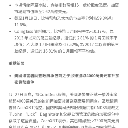
市場情緒降至冰點，貪婪指數現報15，處於極度恐慌。加密
市場總市值跌至2.62萬億美元。
截至1月19日，比特幣和乙太坊的市占率分別為59.3%和
11.6%；
Coinglass 資料顯示，比特幣 1 月回報率為-10.17%，為
2013 年以來的第五差紀錄，遠低於 2.81% 的 1 月回報率平
均值；乙太坊 1 月回報率為-17.52%, 為 2017 年以來的第三
差紀錄，遠低於 16.81% 的 1 月回報率平均值。
重點新聞
美國法警署調查政府承包商之子涉嫌盜取4000萬美元扣押加
密貨幣案件
1月27日消息，據CoinDesk報導，美國法警署正就一樁涉案金
額超4000萬美元的被扣押加密貨幣盜竊案展開調查。區塊鏈調
查員ZachXBT指控，國防部與司法部服務提供者CMDSS總裁之
子John “Lick” Daghita從其父親公司管理的政府加密錢包中
竊取了這些資產。ZachXBT表示，其已確認至少2300萬美元資
金與政府在2024年和2025年扣押的約9000萬美元加密貨幣有