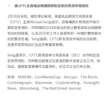
•
美
CFTC
主席稱該機構將將制定新的預測市場規則
1月30日消息，據彭博社報導，美國商品期貨交易委員會
（CFTC）主席Michael Selig表示，該機構將針對預測市場行
業制定新規則，同時撤回2024年提出的禁止體育與政治相關預
測合約的提案，以及2025年工作人員發佈的一份關於體育類合
約的警告性檔。Selig強調，CFTC將支持該市場的合法創新，
並重申其對商品衍生品的專屬管轄權。
Selig還表示，CFTC將與證券交易委員會（SEC）合作制定加
密貨幣規則，同時配合國會正在推進的數字資產立法工作。他
指出，儘管監管機構可出臺規則，但正式立法仍有必要。
來源：PANEWS、CoinMarketCap、Decrypt、The Block、
Cointelegraph、Glassnode、Cryptobriefing、Foresight
News、Bloomberg、The Wall Street Journal