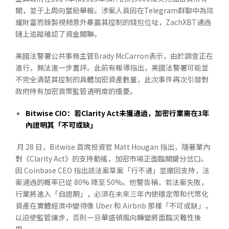
關，並于上周向當局舉報。涉案人員因在Telegram群聊中為炫
耀財富而錄製視頻意外暴露其控制的錢包位址，ZachXBT通過
鏈上追蹤確認了資金關聯。
美國法警署公共事務主管Brady McCarron表示，由於調查正在
進行，無法進一步置評。此前有報導指出，美國法警署可能並
不完全清楚其控制的具體加密資產數量，此次事件再次引發對
政府持有加密貨幣監管透明度的擔憂。
Bitwise CIO
：若
Clarity Act
未獲通過，加密行業需在
3
年
內證明其「不可或缺」
月 28 日，Bitwise 首席投資官 Matt Hougan 指出，隨著業內
對《Clarity Act》的支持動搖，加密市場正面臨關鍵分岔口。
因 Coinbase CEO 指出該法案草案「行不通」並撤回支持，法
案通過的概率已從 80% 降至 50%。他警告稱，若法案失敗，
行業將進入「自證期」，必須在未來三年內使穩定幣和代幣化
資產在實體經濟中變得像 Uber 和 Airbnb 那樣「不可或缺」，
以迫使監管讓步，否則一旦華盛頓風向轉變將面臨災難性後