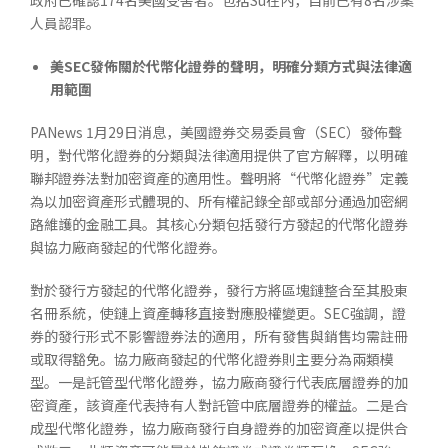
政府已確認174名美國受害者。包括Su在內，目前已有8名涉案
人員認罪。
美
SEC
發佈關於代幣化證券的聲明，明確分類方式與法律適
用範圍
PANews 1月29日消息，美國證券交易委員會（SEC）發佈聲
明，對代幣化證券的分類與法律適用提供了官方解釋，以明確
聯邦證券法對加密資產的適用性。聲明將“代幣化證券”定義
為以加密資產形式體現的、所有權記錄全部或部分通過加密網
路維護的金融工具。其核心分類包括發行方發起的代幣化證券
與協力廠商發起的代幣化證券。
對於發行方發起的代幣化證券，發行方將區塊鏈整合至其股東
名冊系統，使鏈上資產轉移直接對應股權變更。SEC強調，證
券的發行形式不影響證券法的適用，所有發售與銷售均需註冊
或取得豁免。協力廠商發起的代幣化證券則主要分為兩類模
型。一是託管型代幣化證券，協力廠商發行代表底層證券的加
密資產，該資產代表持有人對託管中底層證券的權益。二是合
成型代幣化證券，協力廠商發行自身證券的加密資產以提供合