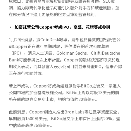
成敞口，此類資產可能屬於掛鉤證券或證券類互換。SEC強
調，協力廠商代幣化產品可能引入額外對手方和破產風險，並
在部分情況下適用更嚴格的證券型掉期監管規則。
加密託管公司
Copper
考慮
IPO
，高盛、花旗等或參與
1月29日消息，據CoinDesk報導，總部位於倫敦的加密託管公
司Copper正在進行早期討論，評估潛在的首次公開募股
（IPO）。消息人士透露，Goldman Sachs、Citi和Deutsche
Bank可能參與此次上市計畫。Copper的最終決定將取決於近
期收入表現，而其發言人表示公司目前並未計畫IPO，但未否認
正在進行相關討論。
若上市成功，Copper將成為繼競爭對手BitGo之後又一家進入
公開市場的加密基礎設施公司。BitGo上周以每股18美元的價
格在紐約證券交易所上市，初始市值約20億美元。
此前消息，Copper創始人推出Bron Labs專注數字資產安全，
早期融資1500萬美元。BitGo紐交所上市首日上漲約20%，盤
中估值最高達26億美元。