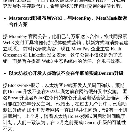
究发展数字存款代币，希望能够加速跨国交易的结算过程。
Mastercard
积极布局
Web3
，与
MoonPay
、
MetaMask
探索
合作方案
据 MoonPay 官网公告，他们已与万事达卡合作，将共同探索
Web3 支付工具将如何加强体验式营销，以新方式与消费者建
立联系。 前时代杂志高管、现任 MoonPay 企业主管 Keith
Grossman 在 Linkedin 发文表示，这份公告不仅仅是为了营
销，而是旨在提高 Web3 生态系统内的信任、合规与效率。
以太坊核心开发人员确认不会在年底前实施
Dencun
升级
据Blockworks报导，以太坊客户端开发人员周四确认，预期
的Dencun升级不会在2023年底之前在网络硬分叉中实施。 匿
名Prysm开发者Potuz在今日的核心开发者电话会议上确认，不
可能在2023年分叉主网。 他指出，在过去几个月中，已启动
测试升级的10个开发者网络一直出现共识问题，“没有一个进
展顺利”。 上个月，随着以太坊Holesky测试网启动时间晚于
计划，人们一致认为，在12月之前完成Dencun升级的可能性
不大。