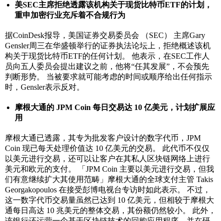
美
SEC
主席拒绝透露该机构关于现货比特币
ETF
的计划，
重申加密行业充斥着不合规行为
据CoinDesk报导，美国证券交易委员会 （SEC） 主席Gary
Gensler周三在华盛顿举行的证券执法论坛上，拒绝概述该机
构关于现货比特币ETF的任何计划。 他表示，在SEC工作人
员向五人委员会提出建议之前，他将“任其发展”，不会预先
判断形势。 当被要求就可能考虑的时间或顺序给出任何指示
时，Gensler表示反对。
摩根大通的
JPM Coin
每日交易达
10
亿美元，计划扩展应
用
摩根大通已透露，其专为批发客户设计的数字代币，JPM
Coin 现已每天处理价值达 10 亿美元的交易。 此代币不仅仅
以美元进行交易，还可以让客户在其私人区块链网络上进行
美元和欧元的支付。 「JPM Coin 主要以美元进行交易，但我
们有意继续扩大其使用范畴」摩根大通的全球支付主管 Takis
Georgakopoulos 在接受彭博电视台专访时如此表示。 不过，
这一数字代币交易量虽然已达到 10 亿美元，但相较于摩根大
通每日高达 10 兆美元的整体交易，其份额仍然较小。 此外，
该银行还运营一个基于区块链技术的回购应用程序，并在研