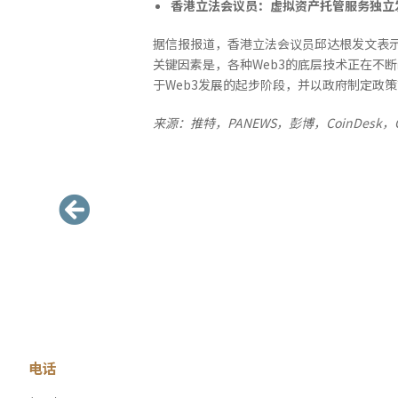
香港立法会议员：虚拟资产托管服务独立
据信报报道，香港立法会议员邱达根发文表示
关键因素是，各种Web3的底层技术正在不
于Web3发展的起步阶段，并以政府制定政
来源：推特，
PANEWS
，彭博，
CoinDesk
，
电话