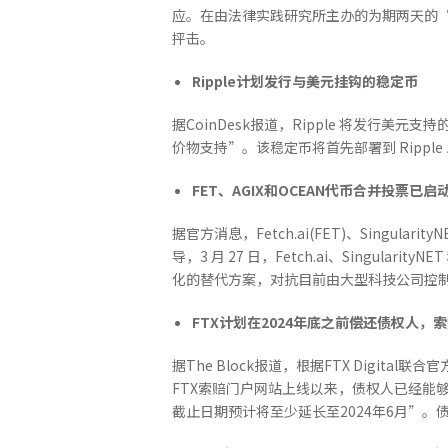
应。在由法律实践研究所主办的为期两天的“
抨击。
Ripple
计划发行与美元挂钩的稳定币
据CoinDesk报道，Ripple 将发行
价物支持”。该稳定币将首先部署到 Ripple 
FET
、
AGIX
和
OCEAN
代币合并投票已启
据官方消息，Fetch.ai(FET)、Singularity
导，3 月 27 日，Fetch.ai、Singul
化的替代方案，对抗目前由大型科技公司控
FTX
计划在
2024
年底之前偿还债权人，索
据The Block报道，根据FTX Digi
FTX索赔门户网站上线以来，债权人已经能
截止日期预计将至少延长至2024年6月”。债