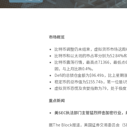
市场概览
比特币调整仍未结束，虚拟货币市场这周继续
比特币和以太坊的市占率分别为52.84%和
比特币震荡行情，最高点71366，最低点64
固，与上月比跌0.4%。
Defi的总锁仓金额为$96.49b，比上星期
稳定币的总市值为$155.74b，第一位是USDT
虚拟货币恐慌及贪婪指数为79，处于极度
重点新闻
美SEC执法部门主管猛烈抨击加密行业，
据The Block报道，美国证券交易委员会