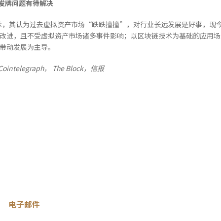
发牌问题有待解决
，其认为过去虚拟资产市场“跌跌撞撞”，对行业长远发展是好事，现今
断改进，且不受虚拟资产市场诸多事件影响；以区块链技术为基础的应用
策带动发展为主导。
Cointelegraph
，
The Block
，信报
电子邮件