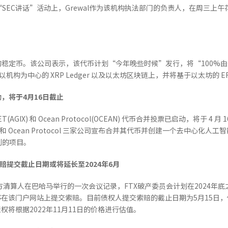
SEC讲话”活动上，Grewal作为该机构执法部门的负责人，在周三上午
美元支持的稳定币。该公司表示，该代币计划“今年晚些时候”发行，将“10
以机构为中心的 XRP Ledger 以及以太坊区块链上，并将基于以太坊的 ER
动，将于
4
月
16
日截止
NET(AGIX) 和 Ocean Protocol(OCEAN) 代币合并投票已启动，将于 4 月 1
arityNET 和 Ocean Protocol 三家公司宣布合并其代币并创建一个去
制的项目。
赔提交截止日期或将延长至
2024
年
6
月
tal联合官方清算人在巴哈马举行的一次会议记录，FTX破产委员会计划在202
够在该门户网站上提交索赔。目前债权人提交索赔的截止日期为5月15日
权将根据2022年11月11日的价格进行估值。