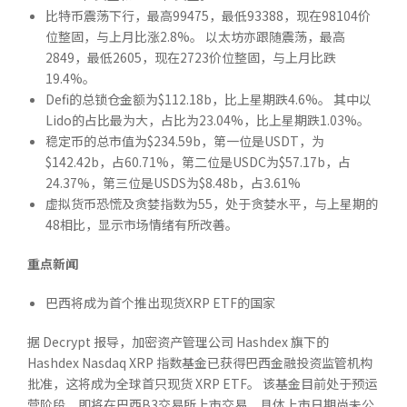
比特币震荡下行，最高99475，最低93388，现在98104价
位整固，与上月比涨2.8%。 以太坊亦跟随震荡，最高
2849，最低2605，现在2723价位整固，与上月比跌
19.4%。
Defi的总锁仓金额为$112.18b，比上星期跌4.6%。 其中以
Lido的占比最为大，占比为23.04%，比上星期跌1.03%。
稳定币的总市值为$234.59b，第一位是USDT，为
$142.42b，占60.71%，第二位是USDC为$57.17b，占
24.37%，第三位是USDS为$8.48b，占3.61%
虚拟货币恐慌及贪婪指数为55，处于贪婪水平，与上星期的
48相比，显示市场情绪有所改善。
重点新闻
巴西将成为首个推出现货XRP ETF的国家
据 Decrypt 报导，加密资产管理公司 Hashdex 旗下的
Hashdex Nasdaq XRP 指数基金已获得巴西金融投资监管机构
批准，这将成为全球首只现货 XRP ETF。 该基金目前处于预运
营阶段，即将在巴西B3交易所上市交易，具体上市日期尚未公