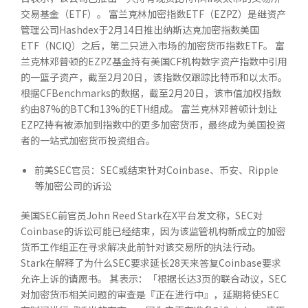
交易基金（ETF）。 富兰克林加密指数ETF（EZPZ）是继资产
管理公司Hashdex于2月14日推出纳斯达克加密指数美国
ETF（NCIQ）之后，第二只进入市场的加密货币指数ETF。 富
兰克林邓普顿的EZPZ基金持有美国CF机构数字资产指数中引用
的一篮子资产，截至2月20日，该指数仅跟踪比特币和以太币。
根据CFBenchmarks的数据，截至2月20日，该市值加权指数
约由87%的BTC和13%的ETH组成。 富兰克林邓普顿计划让
EZPZ持有被添加到指数中的更多加密货币，最终成为美国投资
者的一站式加密货币投资组合。
前美SEC官员：SEC或结束针对Coinbase、币安、Ripple
等加密公司的诉讼
美国SEC前官员John Reed Stark在X平台发文称，SEC对
Coinbase的诉讼可能已经结束，因为该监管机构新成立的加密
货币工作组正在寻求解决此前针对该交易所的执法行动。
Stark在解释了为什么SEC要求延长28天来答复Coinbase要求
允许上诉的请愿书。 其表示：「根据长达3页的联合动议，SEC
对加密货币相关问题的审查是『正在进行中』，延期将使SEC