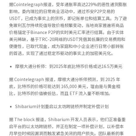
据Cointelegraph报道，受年通胀率高达229%的恶性通货膨胀
影响，委内瑞拉的日常商业活动中，通过币安P2P交易的
USDT，已成为事实上的货币，即记账单位和结算工具。为了避
免玻利瓦尔持续贬值导致价格频繁变动，当地商家普遍将商品
价格锚定于Binance P2P的实时美元汇率进行结算。由于实体
美元稀缺，基于TRC-20网络的USDT凭借其低廉的交易费用和
便捷性，已取代现金，成为家庭和中小企业进行日常小额转账
的首选，实现了通过稳定币驱动的事实上的加密美元化。
摩根大通分析师：到2025年底比特币价格或达16.5万美元
据 Cointelegraph 报道，摩根大通分析师预测，到 2025 年
底，比特币的价格可能达到 165,000 美元，理由是与黄金相
比，比特币的价值被低估，而且 ETF 流入量不断增加。
Shibarium计划重启以太坊跨链桥并制定补偿计划
据 The block 报道，Shibarium 开发人员表示，他们正准备重
启平台的以太坊跨链桥，并正在制定一项补偿计划，以补偿本
月早些时候因漏洞而触发紧急关闭的用户损失。团队最新的事