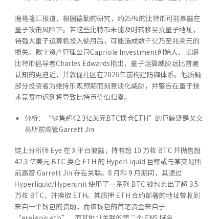
据格隆汇报道，根据德勤的研究，约25%的比特币可能暴露在
量子攻击风险下。若这些比特币未能及时转移至抗量子地址，
待强大量子运算机投入使用后，可能造成数千亿乃至兆美元的
损失。数字资产管理公司Capriole Investment创始人、长期
比特币倡导者Charles Edwards指出，量子运算威胁远比普遍
认知的更迫近，并敦促社区在2026年前构建防御体系。他质疑
部分投资者为维持乐观预期而刻意淡化威胁，并警告在量子技
术竞赛中迟到将导致比特币价值归零。
分析：“抛售超42.3亿美元BTC换仓ETH”的巨鲸疑是某交
易所前高管Garrett Jin
链上分析师 Eye 在 X 平台披露，持有超 10 万枚 BTC 并抛售超
42.3 亿美元 BTC 换仓 ETH 的 HyperLiquid 巨鲸或与某交易所
前高管 Garrett Jin 存在关联。8 月和 9 月期间，其通过
Hyperliquid/Hyperunit 使用了一系列 BTC 钱包卖出了超 3.5
万枚 BTC，并换取 ETH。其质押 ETH 合约部署的地址曾收到
来自一个钱包的资助，而该钱包的首笔资金来自于
“ereignis.eth”，而其地址关联的第二个 ENS 域名