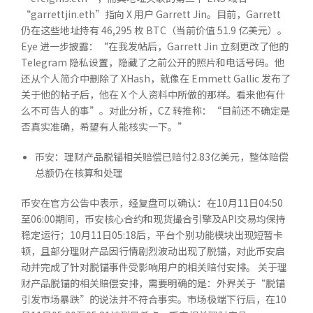
“garrettjin.eth”指向 X 用户 Garrett Jin。目前，Garrett
仍在这些地址持有 46,295 枚 BTC（当前价值 51.9 亿美元）。
Eye 进一步披露：“在我发帖后，Garrett Jin 立刻更改了他的
Telegram 隐私设置，隐藏了之前公开的照片和电话号码。他
还从个人简介中删除了 XHash，就像在 Emmett Gallic 发布了
关于他的帖子后，他在 X 个人资料中所做的那样。看来他有什
么不可告人的事”。对此分析，CZ 转推称：“目前还不确定是
否真实准确，希望有人能核实一下。”
币安：理财产品脱锚相关赔偿已赔付2.83亿美元，整体赔偿
总额仍在核算和处理
币安在官方公告中表示，经复盘可以确认：在10月11日04:50
至06:00期间，币安核心合约和现货撮合引擎及API交易均保持
稳定运行；10月11日05:18后，平台个别功能模块出现短暂卡
顿，且部分理财产品因行情剧烈波动出现了脱锚，对此币安启
动并完成了针对脱锚事件受影响用户的相关赔付安排。 关于理
财产品脱锚的相关赔偿安排，需要明确的是：外界关于“脱锚
引发市场暴跌”的说法并不符合事实。市场极端下行后，在10