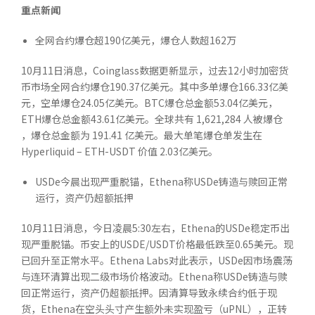
重点新闻
全网合约爆仓超190亿美元，爆仓人数超162万
10月11日消息，Coinglass数据更新显示，过去12小时加密货
币市场全网合约爆仓190.37亿美元。其中多单爆仓166.33亿美
元，空单爆仓24.05亿美元。BTC爆仓总金额53.04亿美元，
ETH爆仓总金额43.61亿美元。全球共有 1,621,284 人被爆仓
，爆仓总金额为 191.41 亿美元。最大单笔爆仓单发生在
Hyperliquid – ETH-USDT 价值 2.03亿美元。
USDe今晨出现严重脱锚，Ethena称USDe铸造与赎回正常
运行，资产仍超额抵押
10月11日消息，今日凌晨5:30左右，Ethena的USDe稳定币出
现严重脱锚。币安上的USDE/USDT价格最低跌至0.65美元。现
已回升至正常水平。Ethena Labs对此表示，USDe因市场震荡
与连环清算出现二级市场价格波动。Ethena称USDe铸造与赎
回正常运行，资产仍超额抵押。因清算导致永续合约低于现
货，Ethena在空头头寸产生额外未实现盈亏（uPNL），正转