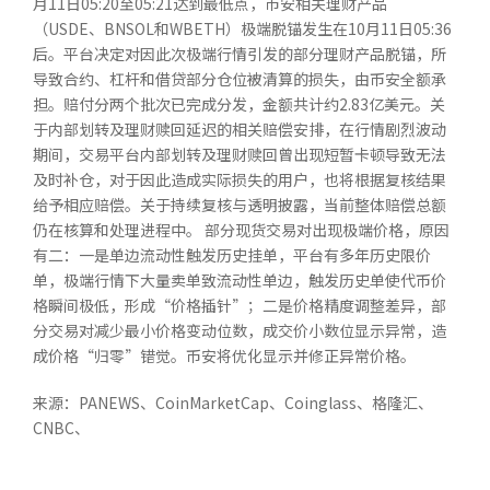
月11日05:20至05:21达到最低点，币安相关理财产品
（USDE、BNSOL和WBETH）极端脱锚发生在10月11日05:36
后。平台决定对因此次极端行情引发的部分理财产品脱锚，所
导致合约、杠杆和借贷部分仓位被清算的损失，由币安全额承
担。赔付分两个批次已完成分发，金额共计约2.83亿美元。关
于内部划转及理财赎回延迟的相关赔偿安排，在行情剧烈波动
期间，交易平台内部划转及理财赎回曾出现短暂卡顿导致无法
及时补仓，对于因此造成实际损失的用户，也将根据复核结果
给予相应赔偿。关于持续复核与透明披露，当前整体赔偿总额
仍在核算和处理进程中。 部分现货交易对出现极端价格，原因
有二：一是单边流动性触发历史挂单，平台有多年历史限价
单，极端行情下大量卖单致流动性单边，触发历史单使代币价
格瞬间极低，形成“价格插针”；二是价格精度调整差异，部
分交易对减少最小价格变动位数，成交价小数位显示异常，造
成价格“归零”错觉。币安将优化显示并修正异常价格。
来源：PANEWS、CoinMarketCap、Coinglass、格隆汇、
CNBC、