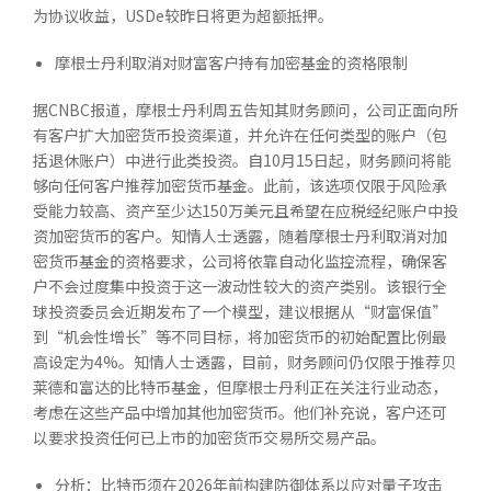
为协议收益，USDe较昨日将更为超额抵押。
摩根士丹利取消对财富客户持有加密基金的资格限制
据CNBC报道，摩根士丹利周五告知其财务顾问，公司正面向所
有客户扩大加密货币投资渠道，并允许在任何类型的账户（包
括退休账户）中进行此类投资。自10月15日起，财务顾问将能
够向任何客户推荐加密货币基金。此前，该选项仅限于风险承
受能力较高、资产至少达150万美元且希望在应税经纪账户中投
资加密货币的客户。知情人士透露，随着摩根士丹利取消对加
密货币基金的资格要求，公司将依靠自动化监控流程，确保客
户不会过度集中投资于这一波动性较大的资产类别。该银行全
球投资委员会近期发布了一个模型，建议根据从“财富保值”
到“机会性增长”等不同目标，将加密货币的初始配置比例最
高设定为4%。知情人士透露，目前，财务顾问仍仅限于推荐贝
莱德和富达的比特币基金，但摩根士丹利正在关注行业动态，
考虑在这些产品中增加其他加密货币。他们补充说，客户还可
以要求投资任何已上市的加密货币交易所交易产品。
分析：比特币须在2026年前构建防御体系以应对量子攻击