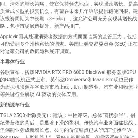
间、清晰的增长策略，使它保持领先地位，实现强劲增长。是高
质量成长型的投资机会，有望在未来几年继续提供稳健回报。建
议投资周期为中长期（3~5年），这允许公司充分实现其增长战
略，包括市场渗透提升、新产品推广。
Applovin因其处理消费者数据的方式而面临新的监管压力，包括
可能受到多个州检察长的调查。美国证券交易委员会 (SEC) 正在
对这家公司的数据隐私展开调查。
半导体行业
谷歌宣布，搭载NVIDIA RTX PRO 6000 Blackwell服务器版GPU
的G4虚拟机正式上市。英伟达Omniverse和Isaac Sim现也已作
为虚拟机映像在谷歌云市场上线，助力制造业、汽车业和物流业
等关键行业解锁 AI 驱动的实体应用。
新能源车行业
TSLA 25Q3业绩(美元)：建议：中性评级。总体“喜忧参半”，创
纪录营收的背后，是显著下滑的盈利。传统汽车业务面临挑战，
但储能业务成新增长点。公司的价值锚点已从“汽车”切换至“AI、
Robotaxi、人形机器人”。看好其长期前景，但需忍受短期波动