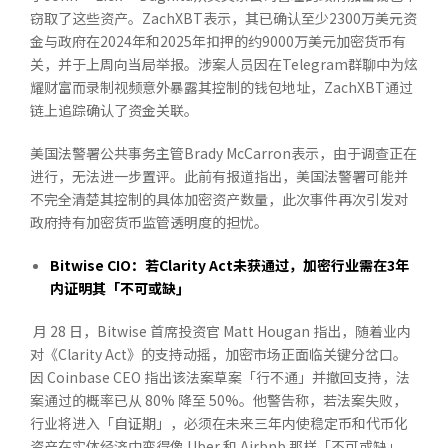
窃取了这些资产。ZachXBT表示，其已确认至少2300万美元资
金与政府在2024年和2025年扣押的约9000万美元加密货币有
关，并于上周向当局举报。涉案人员因在Telegram群聊中为炫
耀财富而录制视频意外暴露其控制的钱包地址，ZachXBT通过
链上追踪确认了资金关联。
美国法警署公共事务主管Brady McCarron表示，由于调查正在
进行，无法进一步置评。此前有报道指出，美国法警署可能并
不完全清楚其控制的具体加密资产数量，此次事件再次引发对
政府持有加密货币监管透明度的担忧。
Bitwise CIO
：若
Clarity Act
未获通过，加密行业需在
3
年
内证明其「不可或缺」
月 28 日，Bitwise 首席投资官 Matt Hougan 指出，随着业内
对《Clarity Act》的支持动摇，加密市场正面临关键分岔口。
因 Coinbase CEO 指出该法案草案「行不通」并撤回支持，法
案通过的概率已从 80% 降至 50%。他警告称，若法案失败，
行业将进入「自证期」，必须在未来三年内使稳定币和代币化
资产在实体经济中变得像 Uber 和 Airbnb 那样「不可或缺」，