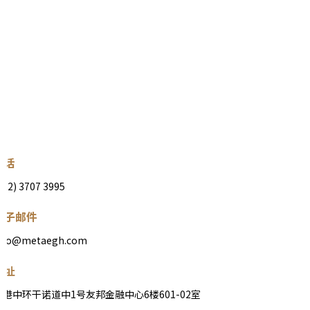
电话
852) 3707 3995
电子邮件
nfo@metaegh.com
地址
香港中环干诺道中1号友邦金融中心6楼601-02室