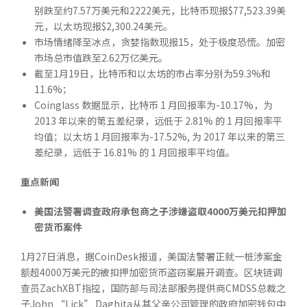
别跌至约7.57万美元和2222美元，比特币现报$77,523.39美
元，以太坊现报$2,300.24美元。
市场情绪降至冰点，贪婪指数现报15，处于极度恐慌。加密
市场总市值跌至2.62万亿美元。
截至1月19日，比特币和以太坊的市占率分别为59.3%和
11.6%；
Coinglass 数据显示，比特币 1 月回报率为-10.17%，为
2013 年以来的第五差纪录，远低于 2.81% 的 1 月回报率平
均值；以太坊 1 月回报率为-17.52%, 为 2017 年以来的第三
差纪录，远低于 16.81% 的 1 月回报率平均值。
重点新闻
美国法警署调查政府承包商之子涉嫌盗取
4000
万美元扣押加
密货币案件
1月27日消息，据CoinDesk报道，美国法警署正就一桩涉案金
额超4000万美元的被扣押加密货币盗窃案展开调查。区块链调
查员ZachXBT指控，国防部与司法部服务提供商CMDSS总裁之
子John “Lick” Daghita从其父亲公司管理的政府加密钱包中