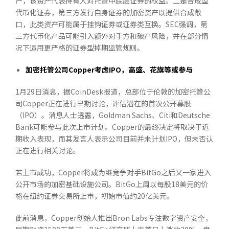
产，该资产代表持有人对托管中底层证券的权益。二是合成型
代币化证券，第三方发行自身证券的加密资产以提供合成敞
口，此类资产可能属于挂钩证券或证券类互换。SEC强调，第
三方代币化产品可能引入额外对手方和破产风险，并在部分情
况下适用更严格的证券型掉期监管规则。
加密托管公司
Copper
考虑
IPO
，高盛、花旗等或参与
1月29日消息，据CoinDesk报道，总部位于伦敦的加密托管公
司Copper正在进行早期讨论，评估潜在的首次公开募股
（IPO）。消息人士透露，Goldman Sachs、Citi和Deutsche
Bank可能参与此次上市计划。Copper的最终决定将取决于近
期收入表现，而其发言人表示公司目前并未计划IPO，但未否认
正在进行相关讨论。
若上市成功，Copper将成为继竞争对手BitGo之后又一家进入
公开市场的加密基础设施公司。BitGo上周以每股18美元的价
格在纽约证券交易所上市，初始市值约20亿美元。
此前消息，Copper创始人推出Bron Labs专注数字资产安全，