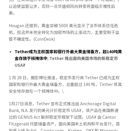
以迫使监管让步，否则一旦华盛顿风向转变将面临灾难性后
果。
Hougan 还提到，黄金突破 5000 美元显示了法币体系信任危
机，但这并未完全转化为加密市场的上涨动力，主要受制于监
管不确定性。(CoinDesk)
Tether
成为主权国家和银行外最大黄金储备方，超
140
吨黄
金存放于核掩体中
;
Tether
推出面向美国市场的新稳定币
USA₮
1 月 28 日，据彭博社报道，稳定币发行商 Tether 已成为主权
国家和银行外最大黄金储备方，总重超过 140 吨，Tether 将其
安全地存放在一个核掩体中。\
1月27日消息，Tether 宣布正式推出由 Anchorage Digital
Bank, N.A. 发行的美元计价稳定币 USA₮，该产品在美国新通
过的 GENIUS Act 联邦稳定币框架下运营。USA₮ 由 Cantor
Fitzgerald 托管储备资产，面向美国本土机构和平台发行，首
批将上线 Bybit、Crypto.com、Kraken、OKX 和 Moonpay。