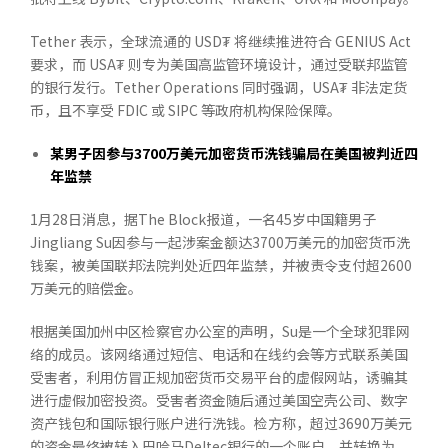
Tether 表示，全球流通的 USD₮ 将继续推进符合 GENIUS Act
要求，而 USA₮ 则专为美国高监管环境设计，通过受联邦监管
的银行发行。Tether Operations 同时强调，USA₮ 非法定货
币，且不享受 FDIC 或 SIPC 等政府机构保险保障。
某男子因参与
3700
万美元加密货币洗钱骗局在美国被判近四
年监禁
1月28日消息，据The Block报道，一名45岁中国籍男子
Jingliang Su因参与一起涉案金额达3700万美元的加密货币洗
钱案，被美国联邦法院判处近四年监禁，并被责令支付超2600
万美元的赔偿金。
根据美国加州中区检察官办公室的声明，Su是一个全球犯罪网
络的成员。该网络通过短信、电话和在线约会等方式联系美国
受害者，利用仿冒正规加密货币交易平台的虚假网站，诱骗其
进行虚假加密投资。受害者资金随后通过美国空壳公司、数字
资产钱包和国际银行账户进行洗钱。检方称，超过3690万美元
的资金最终被转入巴哈马Deltec银行的一个账户，并转换为