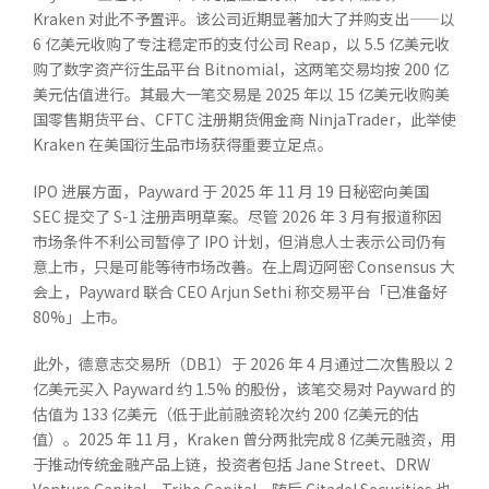
Kraken 对此不予置评。该公司近期显著加大了并购支出——以
6 亿美元收购了专注稳定币的支付公司 Reap，以 5.5 亿美元收
购了数字资产衍生品平台 Bitnomial，这两笔交易均按 200 亿
美元估值进行。其最大一笔交易是 2025 年以 15 亿美元收购美
国零售期货平台、CFTC 注册期货佣金商 NinjaTrader，此举使
Kraken 在美国衍生品市场获得重要立足点。
IPO 进展方面，Payward 于 2025 年 11 月 19 日秘密向美国
SEC 提交了 S-1 注册声明草案。尽管 2026 年 3 月有报道称因
市场条件不利公司暂停了 IPO 计划，但消息人士表示公司仍有
意上市，只是可能等待市场改善。在上周迈阿密 Consensus 大
会上，Payward 联合 CEO Arjun Sethi 称交易平台「已准备好
80%」上市。
此外，德意志交易所（DB1）于 2026 年 4 月通过二次售股以 2
亿美元买入 Payward 约 1.5% 的股份，该笔交易对 Payward 的
估值为 133 亿美元（低于此前融资轮次约 200 亿美元的估
值）。2025 年 11 月，Kraken 曾分两批完成 8 亿美元融资，用
于推动传统金融产品上链，投资者包括 Jane Street、DRW