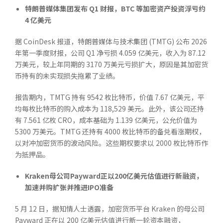
特朗普媒体集团发布
Q1
财报，
BTC
等加密资产投资浮亏约
4
亿美元
据 CoinDesk 报道，特朗普媒体与技术集团 (TMTG) 公布 2026
年第一季度财报，公司 Q1 净亏损 4.059 亿美元，收入为 87.12
万美元，较上年同期的 3170 万美元亏损扩大，原因是其加密货
币持有的未实现损失拖累了业绩。
报告期内，TMTG 持有 9542 枚比特币，价值 7.67 亿美元，平
均每枚比特币的购入成本为 118,529 美元。此外，该公司还持
有 7.561 亿枚 CRO，成本基础为 1.139 亿美元，公允价值为
5300 万美元。TMTG 还持有 4000 枚比特币的备兑看涨期权，
以对冲加密货币的波动风险。这些期权要求以 2000 枚比特币作
为抵押品。
Kraken
母公司
Payward
正以
200
亿美元估值进行新融资，
加速并购扩张并推进
IPO
准备
5 月 12 日，据知情人士透露，加密货币平台 Kraken 的母公司
Payward 正在以 200 亿美元估值进行新一轮资本融资，