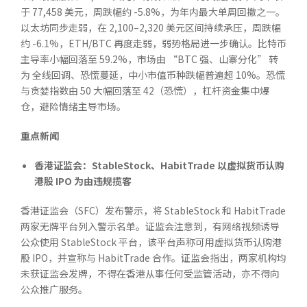
于 77,458 美元，周跌幅约 -5.8%，为年内最大单周回撤之一。
以太坊同步走弱，在 2,100–2,320 美元区间持续承压，周跌幅
约 -6.1%，ETH/BTC 再度走弱，弱势格局进一步确认。比特币
主导率小幅回落至 59.2%，市场由 “BTC 强、山寨分化” 转
为 全线回调、恐慌蔓延，中小市值币种跌幅普遍超 10%。恐慌
与贪婪指数由 50 大幅回落至 42（恐慌），杠杆资金集中爆
仓，避险情绪主导市场。
重点新闻
香港证监会：StableStock
、HabitTrade
以虚拟货币认购
港股 IPO
为由违规揽客
香港证监会（SFC）发布警示，将 StableStock 和 HabitTrade
两家无牌平台列入警示名单。证监会注意到，有网络视频诱导
公众使用 StableStock 平台，该平台声称可用虚拟货币认购港
股 IPO，并宣称与 HabitTrade 合作。证监会指出，两家机构均
未获证监会发牌，不得在香港从事任何受监管活动，亦不得向
公众推广服务。