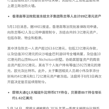
行业超级政治行动委员会存在关联，试图在人工智能监管政策
上建立政治防火墙。
香港高等法院批准冻结太子集团陈志等人总计
89
亿港元资产
5月13日消息，据HK01报道，香港高等法院批准律政司申请，
向陈志等42人及公司申请限制令，冻结合共89.3亿港元资产，
包括存款、物业和股票。
其中涉及陈志一人资产超过63.6亿港元，包括22亿港元存款，
以及估值30亿港元的尖沙咀金巴利道68号全幢商厦，及估值10
亿港元的山顶Mount Nicholson别墅。协助其管理资产的周芸
总资产超20亿港元，其名下个人账户持有等值1592万港元的港
元、欧元及比特币。此外，太子集团相关人员胡小伟及李添分
别有约4亿港元和1.72亿港元资产被冻结。法庭将于8月3日再次
开庭决定是否延续限制令。
摩根大通
Q1
大幅提升比特币
ETF
持仓，贝莱德
IBIT
持仓增长
约
1.62
亿美元
5 月 14 日，摩根大通披露在 2026 年第一季度大幅提升比特币