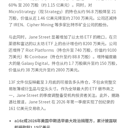
60% 至 200 万股（约 1.15 亿美元）。同时，对
MicroStrategy（现 Strategy）的持仓从约 96.8 万股降至 21
万股，价值从近 1.46 亿美元降至约 2700 万美元。公司还减持
了 IREN、Cipher Mining 等多家比特币矿业公司的股份。
与此同时，Jane Street 显著增加了以太坊 ETF 的敞口，在贝
莱德和富达的以太坊 ETF 上的合计增仓约 8200 万美元。公司
还增持了 Riot Platforms（持仓升至 740 万股，价值约 9100
万美元）和 Coinbase（持仓升至约 88.8 万股）。增持幅度最
大的是 Galaxy Digital，持仓从约 1.7 万股飙升至约 150 万股，
价值从约 38 万美元升至约 2800 万美元。
13F 文件仅反映截至 3 月底的可报告多头持仓，不包含完整交
易账簿或衍生品与空头头寸。作为全球最大的 ETF 做市商之
一，Jane Street 的季度调整备受机构投资者关注。此外，据路
透社报道，Jane Street 在 2026 年第一季度实现了创纪录的
161 亿美元交易收入。
a16z
成
2026
年美国中期选举最大政治捐赠方，累计披露联
邦捐款超
1.15
亿美元