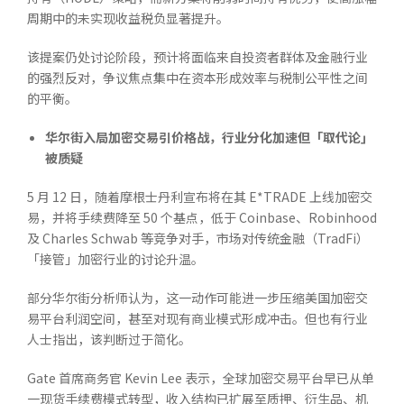
周期中的未实现收益税负显著提升。
该提案仍处讨论阶段，预计将面临来自投资者群体及金融行业
的强烈反对，争议焦点集中在资本形成效率与税制公平性之间
的平衡。
华尔街入局加密交易引价格战，行业分化加速但「取代论」
被质疑
5 月 12 日，随着摩根士丹利宣布将在其 E*TRADE 上线加密交
易，并将手续费降至 50 个基点，低于 Coinbase、Robinhood
及 Charles Schwab 等竞争对手，市场对传统金融（TradFi）
「接管」加密行业的讨论升温。
部分华尔街分析师认为，这一动作可能进一步压缩美国加密交
易平台利润空间，甚至对现有商业模式形成冲击。但也有行业
人士指出，该判断过于简化。
Gate 首席商务官 Kevin Lee 表示，全球加密交易平台早已从单
一现货手续费模式转型，收入结构已扩展至质押、衍生品、机