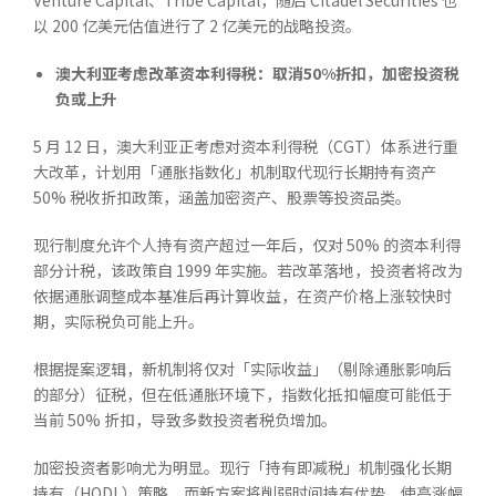
Venture Capital、Tribe Capital，随后 Citadel Securities 也
以 200 亿美元估值进行了 2 亿美元的战略投资。
澳大利亚考虑改革资本利得税：取消
50%
折扣，加密投资税
负或上升
5 月 12 日，澳大利亚正考虑对资本利得税（CGT）体系进行重
大改革，计划用「通胀指数化」机制取代现行长期持有资产
50% 税收折扣政策，涵盖加密资产、股票等投资品类。
现行制度允许个人持有资产超过一年后，仅对 50% 的资本利得
部分计税，该政策自 1999 年实施。若改革落地，投资者将改为
依据通胀调整成本基准后再计算收益，在资产价格上涨较快时
期，实际税负可能上升。
根据提案逻辑，新机制将仅对「实际收益」（剔除通胀影响后
的部分）征税，但在低通胀环境下，指数化抵扣幅度可能低于
当前 50% 折扣，导致多数投资者税负增加。
加密投资者影响尤为明显。现行「持有即减税」机制强化长期
持有（HODL）策略，而新方案将削弱时间持有优势，使高涨幅