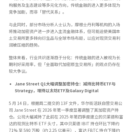
构服务及生态建设等多元化方向，传统金融的进入更多体现为
竞争加剧，而非「替代关系」。
与此同时，部分市场分析人士认为，摩根士丹利等机构的入场
将推动加密资产进一步进入主流金融体系，但可能迫使美国本
土交易所更多转向衍生品与全球市场布局，以应对现货交易利
润被压缩的趋势。
整体来看，行业共识逐渐趋于分化：传统金融的进入被视为长
期利好采用率，但「全面取代加密原生交易所」的观点仍存在
较大争议。
Jane Street Q1
大幅调整加密持仓：减持比特币
ETF
与
Strategy
，增持以太坊
ETF
及
Galaxy Digital
5 月 14 日，根据周二提交的 13F 文件，华尔街活跃自营交易公
司 Jane Street 在 2026 年第一季度显著调整了其加密资产持
仓。公司大幅减持了此前在 2025 年第四季度建立的贝莱德和富
达的现货比特币 ETF 头寸，其中贝莱德 IBIT 持仓环比下降约
71% 至 590 万股（约 2.25 亿美元），富达 FBTC 持仓下降约