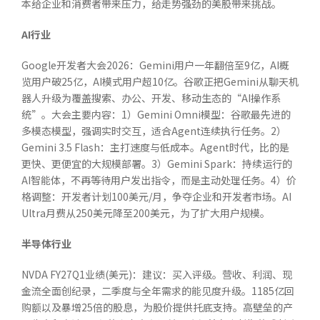
本给企业和消费者带来压力，给走势强劲的美股带来挑战。
AI
行业
Google开发者大会2026：Gemini用户一年翻倍至9亿，AI概
览用户破25亿，AI模式用户超10亿。谷歌正把Gemini从聊天机
器人升级为覆盖搜索、办公、开发、移动生态的“AI操作系
统”。大会主要内容：1）Gemini Omni模型：谷歌最先进的
多模态模型，强调实时交互，适合Agent连续执行任务。2）
Gemini 3.5 Flash：主打速度与低成本。Agent时代，比的是
更快、更便宜的大规模部署。3）Gemini Spark：持续运行的
AI智能体，不再等待用户发出指令，而是主动处理任务。4）价
格调整：开发者计划100美元/月，争夺企业和开发者市场。AI
Ultra月费从250美元降至200美元，为了扩大用户规模。
半导体行业
NVDA FY27Q1业绩(美元)：建议：买入评级。营收、利润、现
金流全面创纪录，二季度与全年需求的能见度升级。1185亿回
购额以及暴增25倍的股息，为股价提供托底支持。高壁垒的产