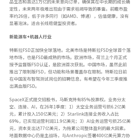
品生态和高达1万亿的未来意向订单，确保其在中长期的成长确
定性，未来两年极难出现由于需求枯竭导致的暴雷。前瞻市盈
率约26倍，低于许多同行（如AMD、博通），估值健康，没有
显著泡沫。适合长线稳健型投资者。
新能源车
+
机器人行业
特斯拉FSD正加快全球落地。北美市场是特斯拉FSD全球首个落
地市场，也是FSD最成熟的市场。欧洲市场，荷兰上个月正式
授予监督版FSD认证，是欧洲首次获批。中国市场，虽然此前
推出了限制版FSD，但功能和场景覆盖存在限制。特斯拉日前
在中国发布智驾测试岗位的招聘信息，有希望在今年三季度推
出满血版FSD。
SpaceX正式提交招股书，马斯克持有85%投票权。业务分太
空、连接、AI，在26年1季度：1）太空业务运营亏损6.2亿美
元，累计投入150亿美元；2）Starlink连接业务收入占比
69%，已实现运营利润11.9亿美元；3）AI业务运营亏损25亿美
元，资本支出达77亿美元，为拖累公司整体盈利的最大因素。
地面数据中心仍是主战场，与Anthropic签署400亿美元算力协