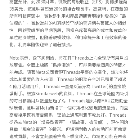
高盛預計，到2030財年，微軟的每股收益（EPS）將穩步邁向
35美元，這意味著超過20%的複合增長率。高盛稱，在覆蓋的
所有科技巨頭中，微軟是利用AI產品週期實現複利增長的“最
佳標的”。微軟當前的AI週期與早期的雲週期有著驚人的相似
性。回顧雲轉型的早期階段，同樣充斥著高昂的成本和疲軟的
單位經濟效益，但隨著規模效應、利用率提升和工程效率的優
化，利潤率隨後迎來了顯著擴張。
Meta表示，從下周開始，將在其Threads上向全球所有用戶投
放廣告。全面上線將“循序漸進”，可能需要幾個月的時間才
能完成。隨著Meta公司實現Threads平臺的商業化，該功能將
成為其重要的收入來源。Threads的服務在全球已積累了超過
4 億月活躍用戶。Threads一直是X(前身為 Twitter)的直接競
爭對手。根據Similarweb的資料，Threads在全球範圍內吸引
的每日移動用戶數量超過了X。Threads達到4億MAU並啟動全
球廣告，意味著Meta新增了一個可規模化變現的流量池，而且
高度複用既有廣告體系，理論上邊際利潤率較友好。Threads
從過去Meta的“增長型資產”（講故事、搶份額），現在開始
具備“現金流資產”的雛形。但短期對收入的拉動可能更像漸
進式貢獻，不會立刻顯著推高下季度收入。市場更可能在未來