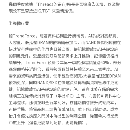
幾個季度依據“Threads的留存/時長是否被廣告破壞、以及變
現效率是否接近IG/FB”來重新定價。
半導體行業
據TrendForce，隨著資料訪問量持續增長，AI系統對高頻寬、
大容量、低延遲DRAM的依賴顯著加深，而NAND快閃記憶體在
快速資料傳輸中的作用也日益凸顯，使記憶體成為AI基礎設施
的關鍵元件。受產能受限及配額需求上升推動，記憶體價格持
續攀升。TrendForce預計今年第一季度漲幅將超過60%，部分
品類價格接近翻倍，看漲勢頭預計將持續至未來三個季度。AI
帶來的資料訪問量爆發，使系統對高頻寬/大容量/低延遲DRAM
依賴更深，同時NAND/SSD在快速資料傳輸與資料管線中更關
鍵，記憶體成為AI基礎設施的關鍵元件。這意味著存儲的需求
結構正在從傳統消費電子（手機/PC）主導，向雲與AI資料中心
主導遷移。漲價並非全行業利好，存儲漲價會推升終端成本，
迫使手機、筆電品牌上調售價或降規，並下修出貨展望。成本
抬升會優先擠壓入門與中端機型的利潤空間，從而帶來行業集
中度上升（強者更能拿到配額、更能提價）。