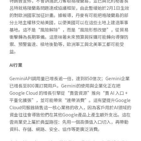
特朗普宣佈，不會訴諸武力奪取格陵蘭島，並已與北約秘書長
呂特就格陵蘭島問題達成協議框架，由此暫緩始於2月1日生效
的對歐洲國家加征計畫。據報導，丹麥有可能把格陵蘭島的部
分土地主權移交給美國，以便美國可以在這些土地上建造軍事
基地。這不是“風險解除”，而是“風險形態改變”，從貿易
衝擊轉為長期軍備。這意味著未來預算與採購可能轉向導彈防
禦、預警雷達、極地後勤等，歐洲軍工與北美軍工都可能受
益。
AI
行業
GeminiAPI調用量已增長逾一倍，達到850億次；Gemini企業
已增長至800萬訂閱用戶。Gemini的使用與企業化正在把
Google Cloud 的增長引擎從“賣雲資源”推向“賣 AI 入口 +
平臺化擴張”，並可能帶來“連帶消費”。這有望提升Google
Cloud伺服器銷售這一核心業務的收入，因為客戶用於AI領域的
資金往往會導致他們在其他Google產品上產生額外支出。這在
雲商業史上屬於典型路徑：先用一個高價值入口切入，再帶動
資料、存儲、網路、安全、協作等更廣泛消費。