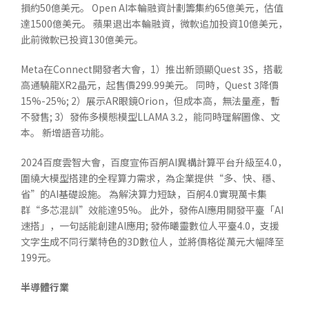
損約50億美元。 Open AI本輪融資計劃籌集約65億美元，估值
達1500億美元。 蘋果退出本輪融資，微軟追加投資10億美元，
此前微軟已投資130億美元。
Meta在Connect開發者大會，1）推出新頭顯Quest 3S，搭載
高通驍龍XR2晶元，起售價299.99美元。 同時，Quest 3降價
15%-25%; 2）展示AR眼鏡Orion，但成本高，無法量產，暫
不發售; 3）發佈多模態模型LLAMA 3.2，能同時理解圖像、文
本。 新增語音功能。
2024百度雲智大會，百度宣佈百舸AI異構計算平台升級至4.0，
圍繞大模型搭建的全程算力需求，為企業提供“多、快、穩、
省”的AI基礎設施。 為解決算力短缺，百舸4.0實現萬卡集
群“多芯混訓”效能達95%。 此外，發佈AI應用開發平臺「AI
速搭」，一句話能創建AI應用; 發佈曦靈數位人平臺4.0，支援
文字生成不同行業特色的3D數位人，並將價格從萬元大幅降至
199元。
半導體行業