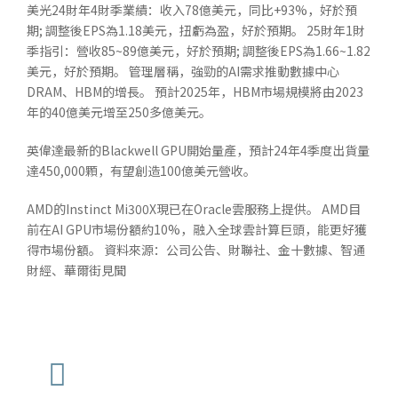
美光24財年4財季業績：收入78億美元，同比+93%，好於預
期; 調整後EPS為1.18美元，扭虧為盈，好於預期。 25財年1財
季指引：營收85~89億美元，好於預期; 調整後EPS為1.66~1.82
美元，好於預期。 管理層稱，強勁的AI需求推動數據中心
DRAM、HBM的增長。 預計2025年，HBM市場規模將由2023
年的40億美元增至250多億美元。
英偉達最新的Blackwell GPU開始量產，預計24年4季度出貨量
達450,000顆，有望創造100億美元營收。
AMD的Instinct Mi300X現已在Oracle雲服務上提供。 AMD目
前在AI GPU市場份額約10%，融入全球雲計算巨頭，能更好獲
得市場份額。 資料來源：公司公告、財聯社、金十數據、智通
財經、華爾街見聞