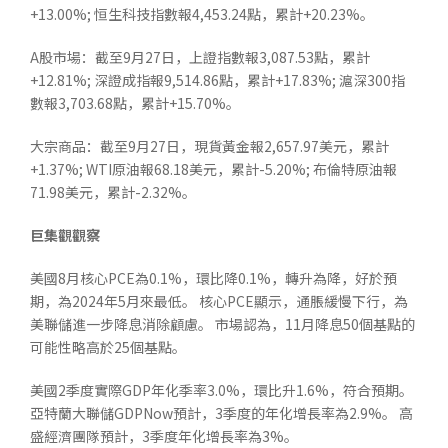
+13.00%; 恒生科技指數報4,453.24點，累計+20.23%。
A股市場：截至9月27日，上證指數報3,087.53點，累計
+12.81%; 深證成指報9,514.86點，累計+17.83%; 滬深300指
數報3,703.68點，累計+15.70%。
大宗商品：截至9月27日，現貨黃金報2,657.97美元，累計
+1.37%; WTI原油報68.18美元，累計-5.20%; 布倫特原油報
71.98美元，累計-2.32%。
巨集觀觀察
美國8月核心PCE為0.1%，環比降0.1%，轉升為降，好於預
期，為2024年5月來最低。 核心PCE顯示，通脹緩慢下行，為
美聯儲進一步降息消除顧慮。 市場認為，11月降息50個基點的
可能性略高於25個基點。
美國2季度實際GDP年化季率3.0%，環比升1.6%，符合預期。
亞特蘭大聯儲GDPNow預計，3季度的年化增長率為2.9%。 高
盛經濟團隊預計，3季度年化增長率為3%。