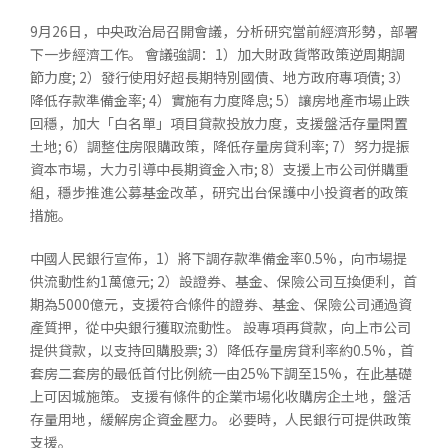
9月26日，中央政治局召開會議，分析研究當前經濟形勢，部署
下一步經濟工作。 會議強調：1）加大財政貨幣政策逆周期調
節力度; 2）發行使用好超長期特別國債、地方政府專項債; 3）
降低存款準備金率; 4）實施有力度降息; 5）讓房地產市場止跌
回穩，加大「白名單」項目貸款投放力度，支援盤活存量閑置
土地; 6）調整住房限購政策，降低存量房貸利率; 7）努力提振
資本市場，大力引導中長期資金入市; 8）支援上市公司併購重
組，穩步推進公募基金改革，研究出台保護中小投資者的政策
措施。
中國人民銀行宣佈，1）將下調存款準備金率0.5%，向市場提
供流動性約1萬億元; 2）設證券、基金、保險公司互換便利，首
期為5000億元，支援符合條件的證券、基金、保險公司通過資
產質押，從中央銀行獲取流動性。 設專項再貸款，向上市公司
提供貸款，以支持回購股票; 3）降低存量房貸利率約0.5%，首
套房二套房的最低首付比例統一由25%下調至15%，在此基礎
上可因城施策。 支援有條件的企業市場化收購房企土地，盤活
存量用地，緩解房企資金壓力。 必要時，人民銀行可提供政策
支援。