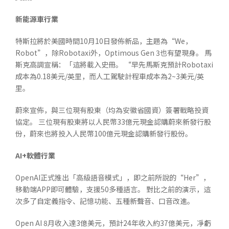
新能源車行業
特斯拉將於美國時間10月10日發佈新品，主題為“We，
Robot”，除Robotaxi外，Optimous Gen 3也有望現身。 馬
斯克高調宣稱：「這將載入史冊。 “早先馬斯克預計Robotaxi
成本為0.18美元/英里，而人工駕駛計程車成本為2~3美元/英
里。
蔚來宣佈，與三位現有股東（均為安徽省國資）簽署戰略投資
協定。 三位現有股東將以人民幣33億元現金認購蔚來新發行股
份，蔚來也將投入人民幣100億元現金認購新發行股份。
AI+
軟體行業
OpenAI正式推出「高級語音模式」，即之前所說的“Her”，
移動端APP即可體驗，支援50多種語言。 對比之前的演示，這
次多了自定義指令、記憶功能、五種新聲音、口音改進。
Open AI 8月收入達3億美元，預計24年收入約37億美元，凈虧