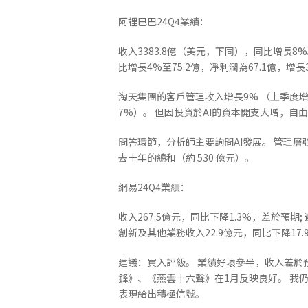
阿裡巴巴24Q4業績：
收入3383.8億（美元，下同），同比增長8%
比增長4%至75.2億，凈利潤為67.1億，增
淘天集團的客戶管理收入增長9% （上季度增
7%）。 但因投資於AI的資本開支大增，自由
問答環節，分析師主要詢問AI發展。 管理層
去十年的總和（約 530 億元）。
網易24Q4業績：
收入267.5億元，同比下降1.3%，差於預期;
創新及其他業務收入22.9億元，同比下降17.9
建議：買入評級。 業績好壞參半，收入差於預
鋒》、《燕雲十六聲》在1月反映良好。 我
表現給出積極信號。