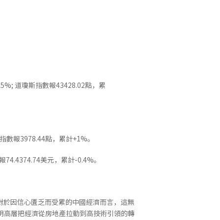
5%; 道瓊斯指數報43428.02點，累
0指數報3978.44點，累計+1%。
4.4374.74美元，累計-0.4%。
對於因信心匱乏而受累的中國經濟而言，這無
表明高層把經濟從房地產拉動到高技術引領的轉