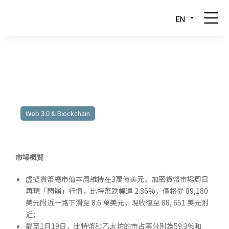
EN
19.01.2026 – 23.01.2026
Web 3.0 & Blockchain
市場概覽
虛擬貨幣總市值本周維持在3萬億美元，加密貨幣市場周日
再現「閃崩」行情，比特幣跌幅達 2.86%，價格從 89,180
美元附近一路下滑至 8.6 萬美元，現收復至 88, 651 美元附
近；
截至1月19日，比特幣和乙太坊的市占率分別為59.3%和