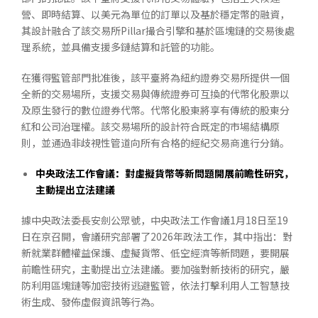
營、即時結算、以美元為單位的訂單以及基於穩定幣的融資，
其設計融合了該交易所Pillar撮合引擎和基於區塊鏈的交易後處
理系統，並具備支援多鏈結算和託管的功能。
在獲得監管部門批准後，該平臺將為紐約證券交易所提供一個
全新的交易場所，支援交易與傳統證券可互換的代幣化股票以
及原生發行的數位證券代幣。代幣化股東將享有傳統的股東分
紅和公司治理權。該交易場所的設計符合既定的市場結構原
則，並通過非歧視性管道向所有合格的經紀交易商進行分銷。
中央政法工作會議：對虛擬貨幣等新問題開展前瞻性研究，
主動提出立法建議
據中央政法委長安劍公眾號，中央政法工作會議1月18日至19
日在京召開，會議研究部署了2026年政法工作，其中指出：對
新就業群體權益保護、虛擬貨幣、低空經濟等新問題，要開展
前瞻性研究，主動提出立法建議。要加強對新技術的研究，嚴
防利用區塊鏈等加密技術逃避監管，依法打擊利用人工智慧技
術生成、發佈虛假資訊等行為。