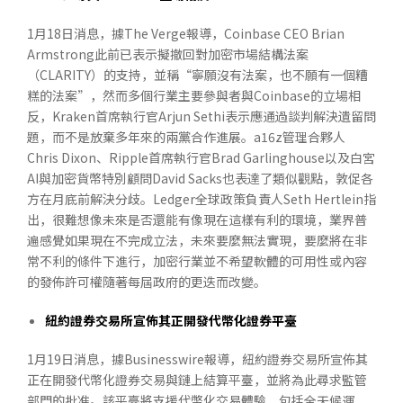
1月18日消息，據The Verge報導，Coinbase CEO Brian
Armstrong此前已表示擬撤回對加密市場結構法案
（CLARITY）的支持，並稱“寧願沒有法案，也不願有一個糟
糕的法案”，然而多個行業主要參與者與Coinbase的立場相
反，Kraken首席執行官Arjun Sethi表示應通過談判解決遺留問
題，而不是放棄多年來的兩黨合作進展。a16z管理合夥人
Chris Dixon、Ripple首席執行官Brad Garlinghouse以及白宮
AI與加密貨幣特別顧問David Sacks也表達了類似觀點，敦促各
方在月底前解決分歧。Ledger全球政策負責人Seth Hertlein指
出，很難想像未來是否還能有像現在這樣有利的環境，業界普
遍感覺如果現在不完成立法，未來要麼無法實現，要麼將在非
常不利的條件下進行，加密行業並不希望軟體的可用性或內容
的發佈許可權隨著每屆政府的更迭而改變。
紐約證券交易所宣佈其正開發代幣化證券平臺
1月19日消息，據Businesswire報導，紐約證券交易所宣佈其
正在開發代幣化證券交易與鏈上結算平臺，並將為此尋求監管
部門的批准。該平臺將支援代幣化交易體驗，包括全天候運