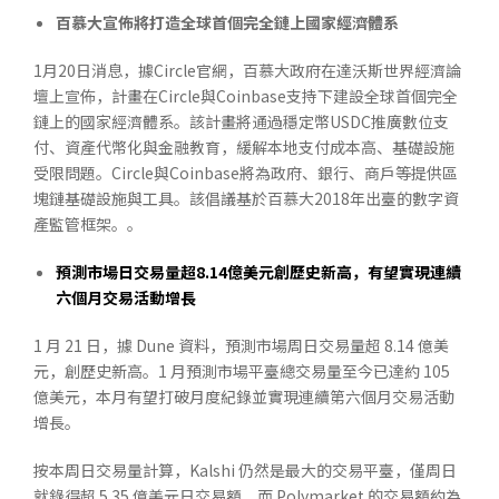
百慕大宣佈將打造全球首個完全鏈上國家經濟體系
1月20日消息，據Circle官網，百慕大政府在達沃斯世界經濟論
壇上宣佈，計畫在Circle與Coinbase支持下建設全球首個完全
鏈上的國家經濟體系。該計畫將通過穩定幣USDC推廣數位支
付、資產代幣化與金融教育，緩解本地支付成本高、基礎設施
受限問題。Circle與Coinbase將為政府、銀行、商戶等提供區
塊鏈基礎設施與工具。該倡議基於百慕大2018年出臺的數字資
產監管框架。。
預測市場日交易量超
8.14
億美元創歷史新高，有望實現連續
六個月交易活動增長
1 月 21 日，據 Dune 資料，預測市場周日交易量超 8.14 億美
元，創歷史新高。1 月預測市場平臺總交易量至今已達約 105
億美元，本月有望打破月度紀錄並實現連續第六個月交易活動
增長。
按本周日交易量計算，Kalshi 仍然是最大的交易平臺，僅周日
就錄得超 5.35 億美元日交易額，而 Polymarket 的交易額約為