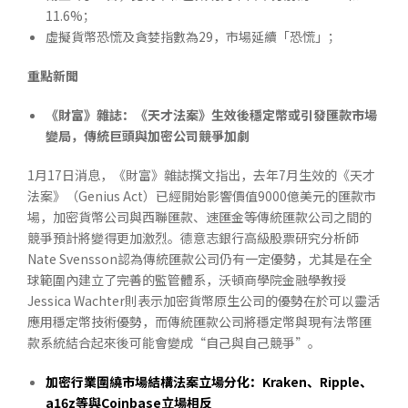
11.6%；
虛擬貨幣恐慌及貪婪指數為29，市場延續「恐慌」；
重點新聞
《財富》雜誌：《天才法案》生效後穩定幣或引發匯款市場
變局，傳統巨頭與加密公司競爭加劇
1月17日消息，《財富》雜誌撰文指出，去年7月生效的《天才
法案》（Genius Act）已經開始影響價值9000億美元的匯款市
場，加密貨幣公司與西聯匯款、速匯金等傳統匯款公司之間的
競爭預計將變得更加激烈。德意志銀行高級股票研究分析師
Nate Svensson認為傳統匯款公司仍有一定優勢，尤其是在全
球範圍內建立了完善的監管體系，沃頓商學院金融學教授
Jessica Wachter則表示加密貨幣原生公司的優勢在於可以靈活
應用穩定幣技術優勢，而傳統匯款公司將穩定幣與現有法幣匯
款系統結合起來後可能會變成“自己與自己競爭”。
加密行業圍繞市場結構法案立場分化：
Kraken
、
Ripple
、
a16z
等與
Coinbase
立場相反