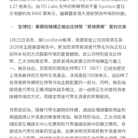
1.27 億美元。由 YZi Labs 支持的新興預測平臺 Opinion 當日
交易額約為 8400 萬美元，繼續蠶食兩大頭部預測市場的份額。
•
彭博社：華爾街機構正撤出比特幣
“
買現賣期
”
套利交易
1月21日消息，據CoinDesk報導，資產管理公司貝萊德在其
2026年主題展望報告中，將加密貨幣與資產代幣化列為正在以
前所未有的方式驅動市場的重要趨勢。該公司特別提及比特
幣、乙太坊和穩定幣，並將其視為更廣泛的市場轉型力量之
一。報告指出，貝萊德的現貨比特幣ETF（IBIT）已成為歷史
上增長最快的交易所交易產品，淨資產超700億美元，這反映了
投資者將持續把比特幣作為主題配置的一部分。同時，報告強
調資產代幣化正獲得越來越多關注，這一過程正在改變投資者
接觸市場的方式，而穩定幣是代幣化資產的早期案例。
貝萊德認為，隨著代幣化趨勢的持續，通過區塊鏈獲取現金和
美國國債以外資產的機會將增加。報告特別指出，乙太坊區塊
鏈因其在構建去中心化應用和代幣基礎設施中的廣泛應用，有
望成為代幣化發展的受益者。此舉表明貝萊德將數字資產視作