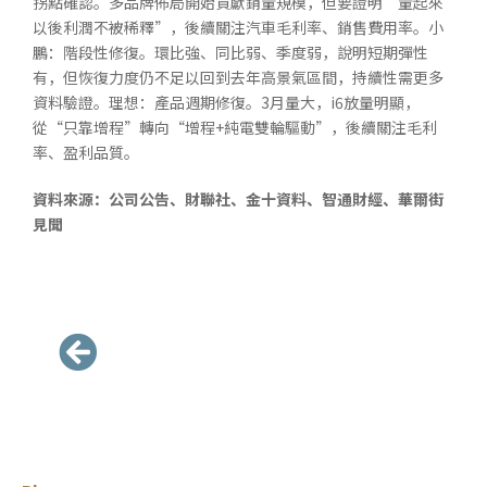
拐點確認。多品牌佈局開始貢獻銷量規模，但要證明“量起來
以後利潤不被稀釋”，後續關注汽車毛利率、銷售費用率。小
鵬：階段性修復。環比強、同比弱、季度弱，說明短期彈性
有，但恢復力度仍不足以回到去年高景氣區間，持續性需更多
資料驗證。理想：產品週期修復。3月量大，i6放量明顯，
從“只靠增程”轉向“增程+純電雙輪驅動”，後續關注毛利
率、盈利品質。
資料來源：公司公告、財聯社、金十資料、智通財經、華爾街
見聞