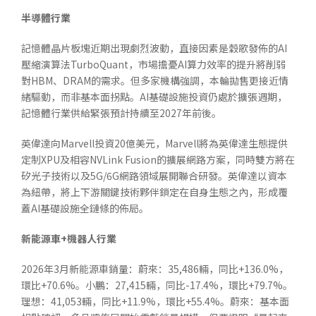
半導體行業
記憶體晶片板塊近期出現劇烈波動，直接因素是穀歌發佈的AI
壓縮演算法TurboQuant，市場擔憂AI算力效率的提升將削弱
對HBM、DRAM的需求。但多家機構強調，本輪拋售更接近情
緒驅動，而非基本面拐點。AI基礎設施投資仍處於擴張週期，
記憶體行業供給緊張預計持續至2027年前後。
英偉達向Marvell投資20億美元，Marvell將為英偉達生態提供
定制XPU及相容NVLink Fusion的擴展網路方案，同時雙方將在
矽光子技術以及5G/6G網路領域展開聯合研發。英偉達以資本
為紐帶，將上下游關鍵技術夥伴鎖定在自身生態之內，形成覆
蓋AI基礎設施全鏈條的佈局。
新能源車
+
機器人行業
2026年3月新能源車銷量：蔚來：35,486輛，同比+136.0%，
環比+70.6%。小鵬：27,415輛，同比-17.4%，環比+79.7%。
理想：41,053輛，同比+11.9%，環比+55.4%。蔚來：基本面