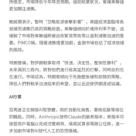
持穩定，市場降低今年降息預期。強勁就業狀況，會讓美聯儲
更加關注通脹。
鮑威爾表示，暫時“忽略能源衝擊影響”，美國經濟面臨增長
放緩而通脹仍高的兩難局面，美聯儲傾向於維持利率不變，這
緩解了市場對美聯儲將被迫收緊貨幣政策以遏制通脹加速的擔
憂。PIMCO稱，隨著通脹擔憂加劇，金融市場低估了經濟放緩
的風險。
特朗普稱，對伊朗戰事取得“快速、決定性、壓倒性勝利”，
未來兩到三周內，將對他們進行極其猛烈的打擊，同時談判也
在進行。市場認為，特朗普傾向于先施壓後緩和局勢的策略，
降低人們對戰爭迅速結束的希望，並以此迫使伊朗達成協議。
AI
行業
亞馬遜正在開發AI智慧體，用於自動化銷售、業務拓展等崗位
的職能。同時，Anthropic發佈Claude的最新版本，新版本可
接管用戶電腦以完成流覽網頁、填寫試算表等辦公任務，進一
步加劇市場對AI替代人工的恐慌情緒。