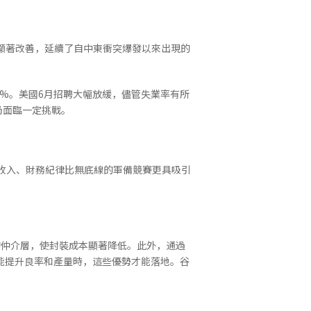
業進一步顯著改善，延續了自中東衝突爆發以來出現的
4.3%。美國6月招聘大幅放緩，儘管失業率有所
仍面臨一定挑戰。
加收入、財務紀律比無底線的軍備競賽更具吸引
除昂貴的仲介層，使封裝成本顯著降低。此外，通過
能提升良率和產量時，這些優勢才能落地。谷