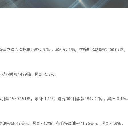
斯達克綜合指數報25832.67點，累計+2.1%；道鐘斯指數報52900.07點，
科技指數報4499點，累計+5.8%。
指報15597.51點，累計-1.1%；滬深300指數報4842.17點，累計-0.4%
I原油報68.47美元，累計-3.2%；布倫特原油報71.76美元，累計-1.9%。