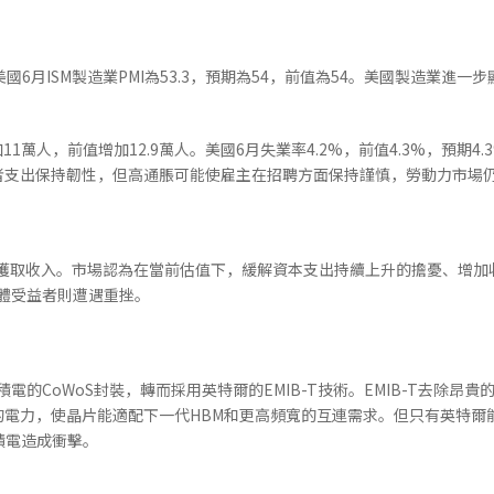
7。美國6月ISM製造業PMI為53.3，預期為54，前值為54。美國製造
11萬人，前值增加12.9萬人。美國6月失業率4.2%，前值4.3%，預期
者支出保持韌性，但高通脹可能使雇主在招聘方面保持謹慎，勞動力市場
以獲取收入。市場認為在當前估值下，緩解資本支出持續上升的擔憂、增
硬體受益者則遭遇重挫。
放棄台積電的CoWoS封裝，轉而採用英特爾的EMIB-T技術。EMIB-T去
的電力，使晶片能適配下一代HBM和更高頻寬的互連需求。但只有英特爾
積電造成衝擊。