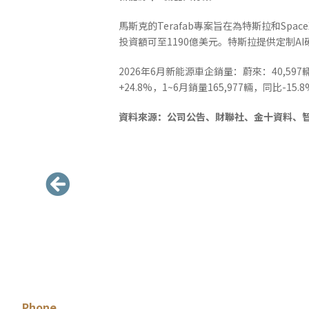
馬斯克的Terafab專案旨在為特斯拉和S
投資額可至1190億美元。特斯拉提供定制A
2026年6月新能源車企銷量：蔚來：40,597輛，
+24.8%，1~6月銷量165,977輛，同比-15
資料來源：公司公告、財聯社、金十資料、
Phone