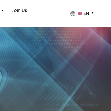
s
Join Us
EN