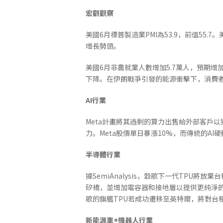
宏觀觀察
美國6月標普製造業PMI為53.9，前值55.
增長勢頭。
美國6月非農就業人數增加5.7萬人，預期增加
下降。在伊朗戰爭引發的能源衝擊下，消費
AI
行業
Meta計畫將其過剩的算力出售給外部客戶
力。Meta股價單日暴漲10%，而傳統的AI
半導體行業
據SemiAnalysis，穀歌下一代TPU將
矽橋，並增加電容器和接地層以提供更純淨
歌的旗艦TPU若成功遷移至英特爾，將對台
新能源車
+
機器人行業