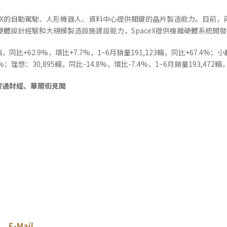
paceX的自動駕駛、人形機器人、資料中心提供關鍵的晶片製造能力。目前
I硬體設計經驗和大規模製造設施建設能力，SpaceX提供複雜硬體系統開
同比+62.9%，環比+7.7%，1~6月銷量191,123輛，同比+67.4%；小
.8%；理想：30,895輛，同比-14.8%，環比-7.4%，1~6月銷量193,472輛
智通財經、華爾街見聞
E-Mail